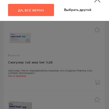
Сингуляр
, Merck Sharp&Dohme/Акрихин АО/Organon Pharma (UK)
Limited,
Монтелукаст
Нет в наличии
ДА, ВСЁ ВЕРНО
Выбрать другой
БА внутр
Сингуляр таб жев 5мг №28
Сингуляр
, Merck Sharp&Dohme/Акрихин АО/Organon Pharma (UK)
Limited,
Монтелукаст
Нет в наличии