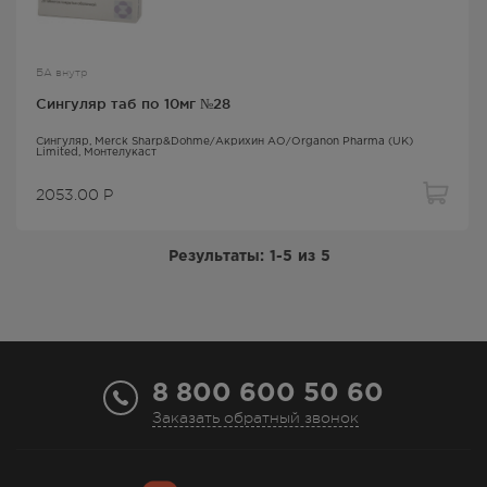
БА внутр
Сингуляр таб по 10мг №28
Сингуляр
, Merck Sharp&Dohme/Акрихин АО/Organon Pharma (UK)
Limited,
Монтелукаст
2053.00
Р
Результаты:
1-5
из
5
8 800 600 50 60
Заказать обратный звонок