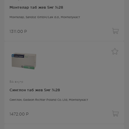
Монтелар таб жев 5мг №28
Монтелар
, Sandoz GmbH/Lek d.d.,
Монтелукаст
1311.00
Р
БА внутр
Синглон таб жев 5мг №28
Синглон
, Gedeon Richter Poland Co. Ltd,
Монтелукаст
1472.00
Р