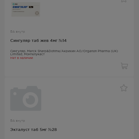
БА внутр
Сингуляр таб жев 4мг №14
Сингуляр
, Merck Sharp&Dohme/Акрихин АО/Organon Pharma (UK)
Limited,
Монтелукаст
Нет в наличии
БА внутр
Экталуст таб 5мг №28