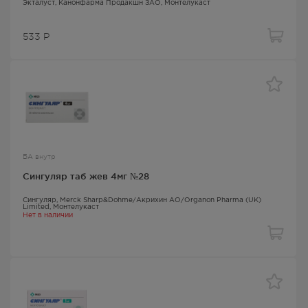
Экталуст
, Канонфарма Продакшн ЗАО,
Монтелукаст
533
Р
БА внутр
Сингуляр таб жев 4мг №28
Сингуляр
, Merck Sharp&Dohme/Акрихин АО/Organon Pharma (UK)
Limited,
Монтелукаст
Нет в наличии