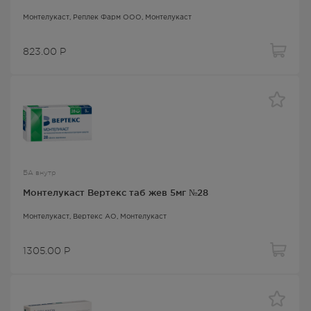
Монтелукаст
, Реплек Фарм ООО,
Монтелукаст
823.00
Р
БА внутр
Монтелукаст Вертекс таб жев 5мг №28
Монтелукаст
, Вертекс АО,
Монтелукаст
1305.00
Р