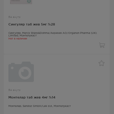
БА внутр
Сингуляр таб жев 5мг №28
Сингуляр
, Merck Sharp&Dohme/Акрихин АО/Organon Pharma (UK)
Limited,
Монтелукаст
Нет в наличии
БА внутр
Монтелар таб жев 4мг №14
Монтелар
, Sandoz GmbH/Lek d.d.,
Монтелукаст