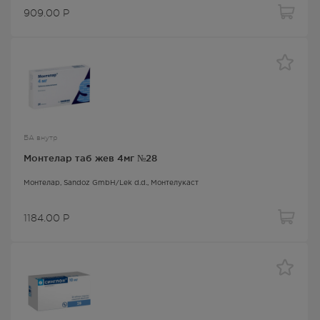
909.00
Р
БА внутр
Монтелар таб жев 4мг №28
Монтелар
, Sandoz GmbH/Lek d.d.,
Монтелукаст
1184.00
Р