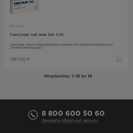
БА внутр
Сингуляр таб жев 5мг №14
Сингуляр
, Merck Sharp&Dohme/Акрихин АО/Organon Pharma (UK)
Limited,
Монтелукаст
1597.00
Р
Результаты:
1-16
из
16
8 800 600 50 60
Заказать обратный звонок