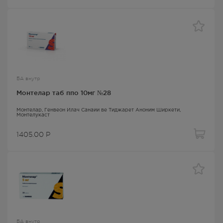
БА внутр
Монтелар таб ппо 10мг №28
Монтелар
, Генвеон Илач Санайи ве Тиджарет Аноним Ширкети,
Монтелукаст
1405.00
Р
БА внутр