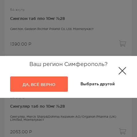
БА внутр
Синглон таб ппо 10мг №28
Синглон
, Gedeon Richter Poland Co. Ltd,
Монтелукаст
1390.00
Р
Ваш регион Симферополь?
ДА, ВСЁ ВЕРНО
Выбрать другой
БА внутр
Сингуляр таб по 10мг №28
Сингуляр
, Merck Sharp&Dohme/Акрихин АО/Organon Pharma (UK)
Limited,
Монтелукаст
2053.00
Р