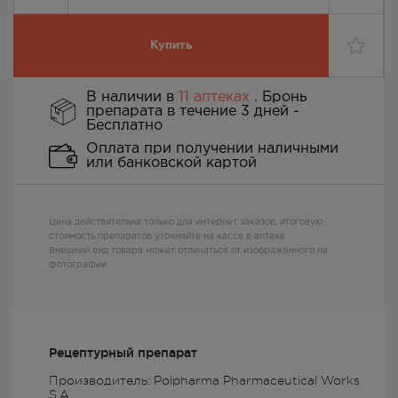
Купить
В наличии в
11 аптеках
. Бронь
препарата в течение 3 дней -
Бесплатно
Оплата при получении наличными
или банковской картой
Цена действительна только для интернет заказов, итоговую
стоимость препаратов уточняйте на кассе в аптеке
Внешний вид товара может отличаться от изображенного на
фотографии
Рецептурный препарат
Производитель: Polpharma Pharmaceutical Works
S.A.