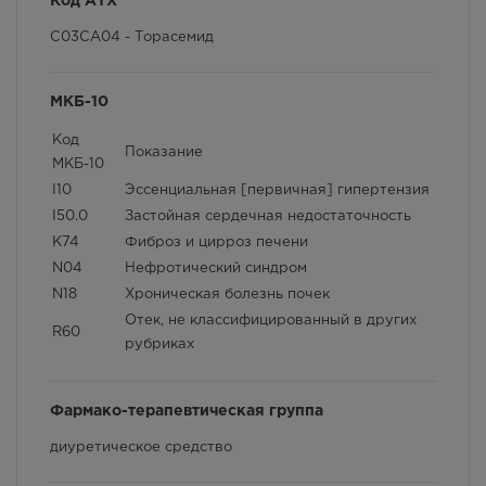
Код АТХ
Осталась 1 шт.
Противопоказания
8:00 — 20:00
C03CA04 - Торасемид
535.00
Р
Особые указания
МКБ-10
Условия хранения
Код
Способ применения и дозы
Показание
МКБ-10
I10
Эссенциальная [первичная] гипертензия
Фармакологические свойства
I50.0
Застойная сердечная недостаточность
Взаимодействие с другими лекарственными
K74
Фиброз и цирроз печени
препаратами и другие виды взаимодействия
N04
Нефротический синдром
N18
Хроническая болезнь почек
Отек, не классифицированный в других
R60
рубриках
Фармако-терапевтическая группа
диуретическое средство