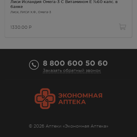
Лиси Исландия Омега-3 С Витамином Е №60 капс. в
г. Симферополь, пр-кт Победы,
банке
дом 210 в
Лиси
, ЛИСИ Х.Ф.,
Омега-3
В наличии больше 3 шт.
Круглосуточно
1330.00
Р
1330.00
Р
г. Симферополь, ул. 60 лет
Октября, дом 22
В наличии меньше 3 шт.
Круглосуточно
8 800 600 50 60
1330.00
Р
Заказать обратный звонок
г. Симферополь, ул.
Балаклавская,75а
В наличии меньше 3 шт.
8:00 — 21:00
1330.00
Р
г. Симферополь, ул. Бела Куна,
д. 9д
Осталась 1 шт.
© 2026 Аптеки «Экономная Аптека»
8:00 — 21:00
1330.00
Р