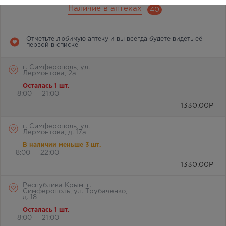
Наличие в аптеках
40
Отметьте любимую аптеку и вы всегда будете видеть её
первой в списке
г. Симферополь, ул.
Лермонтова, 2а
Осталась 1 шт.
8:00 — 21:00
1330.00
Р
г. Симферополь, ул.
Лермонтова, д. 17а
В наличии меньше 3 шт.
8:00 — 22:00
1330.00
Р
Республика Крым, г.
Симферополь, ул. Трубаченко,
д. 18
Осталась 1 шт.
8:00 — 21:00