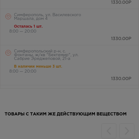
1330.00
Р
Симферополь, ул. Василевского
Маршала, дом 4
Осталась 1 шт.
8:00 — 20:00
1330.00
Р
Симферопольский р-н, с.
Фонтаны, ж/кв "Бектемир", ул.
Сабрие Эреджеповой, 21-а
В наличии меньше 3 шт.
8:00 — 20:00
1330.00
Р
Симферопольский район, с.
Мирное, ул. Белова, д. 24а
В наличии меньше 3 шт.
8:00 — 21:00
ТОВАРЫ С ТАКИМ ЖЕ ДЕЙСТВУЮЩИМ ВЕЩЕСТВОМ
1330.00
Р
г. Симферополь, бул. Ленина,
дом 15/ул.Гагарина, д.1
(напротив перехода)