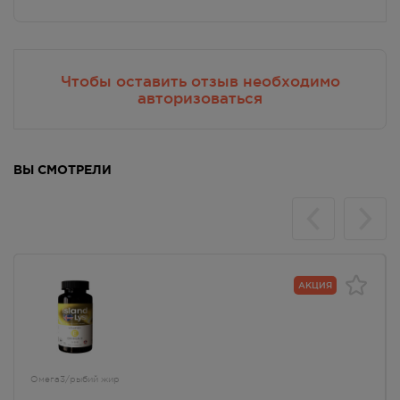
ПУДом)
Осталась 1 шт.
8:00 — 21:00
1330.00
Р
Чтобы оставить отзыв необходимо
авторизоваться
г. Симферополь, пр-кт Кирова
д.18/ул. Самокиша, д.3
Осталась 1 шт.
8:00 — 21:00
1330.00
Р
ВЫ СМОТРЕЛИ
г. Симферополь, пр-кт Кирова, д
34
В наличии меньше 3 шт.
8:00 — 21:00
1330.00
Р
АКЦИЯ
г. Симферополь, пр-кт Кирова,
дом 82
В наличии меньше 3 шт.
Круглосуточно
1330.00
Р
Омега3/рыбий жир