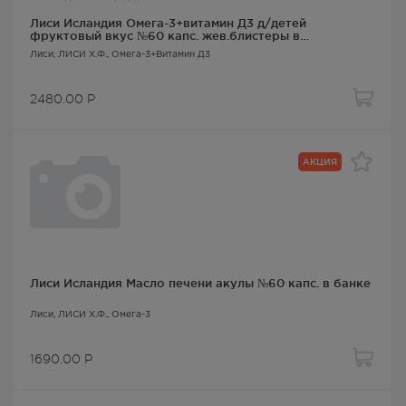
Лиси Исландия Омега-3+витамин Д3 д/детей
фруктовый вкус №60 капс. жев.блистеры в
карт.коробке
Лиси
, ЛИСИ Х.Ф.,
Омега-3+Витамин Д3
2480.00
Р
АКЦИЯ
Лиси Исландия Масло печени акулы №60 капс. в банке
Лиси
, ЛИСИ Х.Ф.,
Омега-3
1690.00
Р