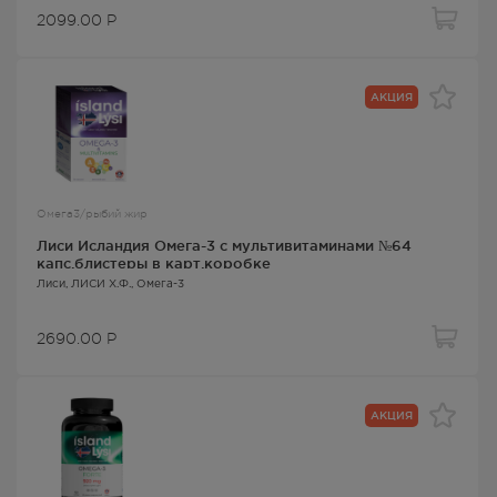
2099.00
Р
АКЦИЯ
Омега3/рыбий жир
Лиси Исландия Омега-3 с мультивитаминами №64
капс.блистеры в карт.коробке
Лиси
, ЛИСИ Х.Ф.,
Омега-3
2690.00
Р
АКЦИЯ