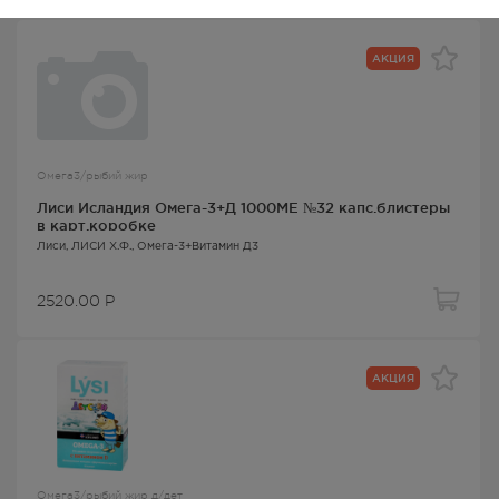
АКЦИЯ
Омега3/рыбий жир
Лиси Исландия Омега-3+Д 1000МЕ №32 капс.блистеры
в карт.коробке
Лиси
, ЛИСИ Х.Ф.,
Омега-3+Витамин Д3
2520.00
Р
АКЦИЯ
Омега3/рыбий жир д/дет