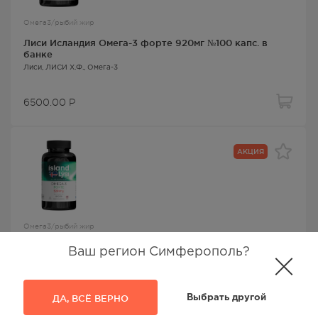
Омега3/рыбий жир
Лиси Исландия Омега-3 форте 920мг №100 капс. в
банке
Лиси
, ЛИСИ Х.Ф.,
Омега-3
6500.00
Р
АКЦИЯ
Омега3/рыбий жир
Лиси Исландия Омега-3 форте 920мг №50 капс. в
Ваш регион Симферополь?
банке
Лиси
, ЛИСИ Х.Ф.,
Омега-3
ДА, ВСЁ ВЕРНО
Выбрать другой
3600.00
Р