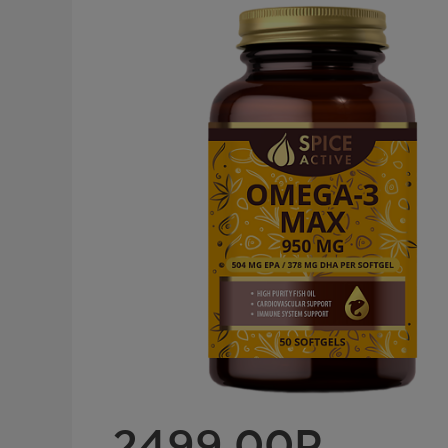
2499.00
Р