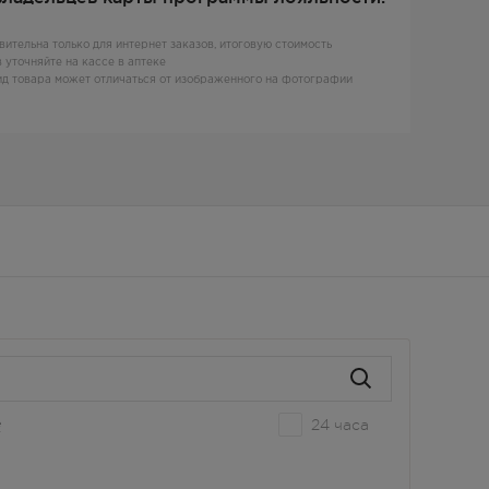
вительна только для интернет заказов, итоговую стоимость
 уточняйте на кассе в аптеке
д товара может отличаться от изображенного на фотографии
24 часа
е