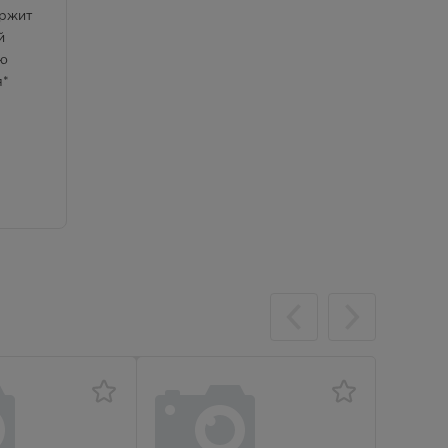
ержит
й
ию
я*