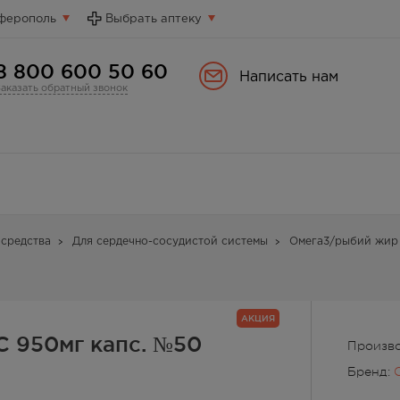
ферополь
Выбрать аптеку
8 800 600 50 60
Написать нам
Заказать обратный звонок
средства
Для сердечно-сосудистой системы
Омега3/рыбий жир
АКЦИЯ
С 950мг капс. №50
Произв
Бренд: