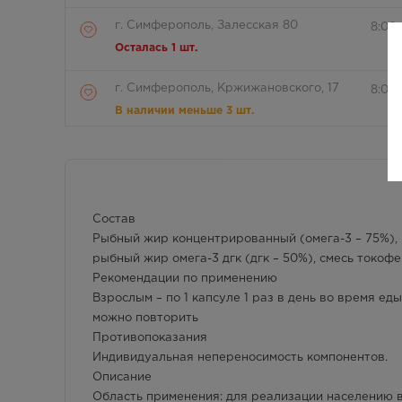
г. Симферополь, Залесская 80
8:00
Осталась 1 шт.
г. Симферополь, Кржижановского, 17
8:00 
В наличии меньше 3 шт.
г. Симферополь, б-р Ленина, д.15/ул.
8:00 
Гагарина, д.1 (рядом с ПУДом)
В наличии больше 3 шт.
Состав
г. Симферополь, пр-кт Кирова / ул
Круг
Гоголя, д 22/2
Рыбный жир концентрированный (омега-3 – 75%), 
В наличии больше 3 шт.
рыбный жир омега-3 дгк (дгк – 50%), смесь токоф
Рекомендации по применению
г. Симферополь, пр-кт Кирова д.18/
8:00 
Взрослым – по 1 капсуле 1 раз в день во время е
ул. Самокиша, д.3
можно повторить
Осталась 1 шт.
Противопоказания
Индивидуальная непереносимость компонентов.
г. Симферополь, пр-кт Кирова, д 34
8:00 
Описание
В наличии больше 3 шт.
Область применения: для реализации населению в