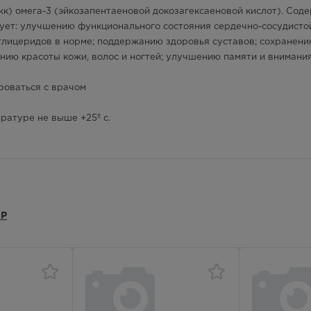
к) омега-3 (эйкозапентаеновой докозагексаеновой кислот). Сод
лосуточно
вует: улучшению функционального состояния сердечно-сосудисто
глицеридов в норме; поддержанию здоровья суставов; сохранен
2499.00
Р
нию красоты кожи, волос и ногтей; улучшению памяти и внимани
лосуточно
роваться с врачом
2499.00
Р
ратуре не выше +25º с.
лосуточно
2499.00
Р
— 21:00
2499.00
Р
Р
— 21:00
2499.00
Р
— 21:00