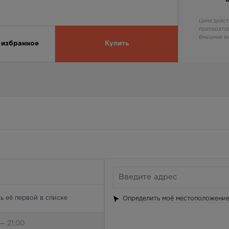
Цена дейст
препаратов
Внешний ви
 избранное
Купить
ь её первой в списке
Определить моё местоположени
— 21:00