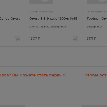
2499.00
Р
лосуточно
Омега3/рыбий жир
Омега3/рыбий 
 Супер Омега
Омега 3-6-9 капс 1200мг №45
Тройная Оме
2499.00
Р
Омега-3 Эвалар
, Эвалар ЗАО
Эвалар ЗАО
 — 20:00
1307
Р
3171
Р
2499.00
Р
лосуточно
2499.00
Р
— 21:00
ывов? Вы можете стать первым!
Чтобы ост
2499.00
Р
 — 20:00
2499.00
Р
 — 20:00