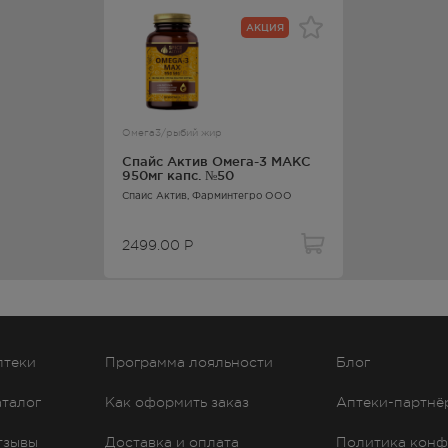
АКЦИЯ
2499.00
Р
- 20.00
2499.00
Р
Омега3/рыбий жир
— 21:00
Спайс Актив Омега-3 МАКС
950мг капс. №50
2499.00
Р
Спайс Актив
, Фарминтегро ООО
лосуточно
2499.00
Р
2499.00
Р
— 21:00
2499.00
Р
птеки
Программа лояльности
Блог
— 21:00
аталог
Как оформить заказ
Аптеки-партнё
2499.00
Р
тзывы
Доставка и оплата
Политика конф