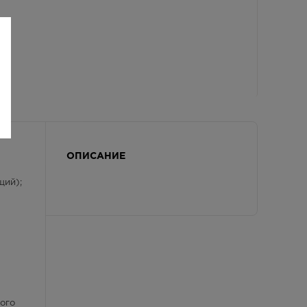
ОПИСАНИЕ
щий);
ого