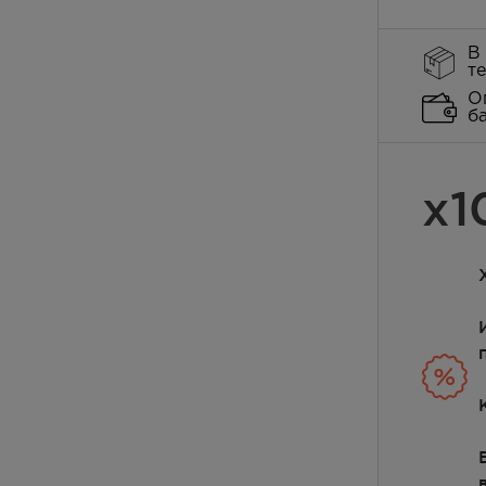
В
т
О
б
х1