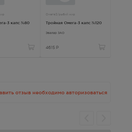
жир
Омега3/рыбий жир
Омега3/р
га-3 капс №80
Тройная Омега-3 капс №120
Доппел
Омега-
Эвалар ЗАО
Доппельг
GmbH&Co
4615
Р
1144
Р
авить отзыв необходимо авторизоваться