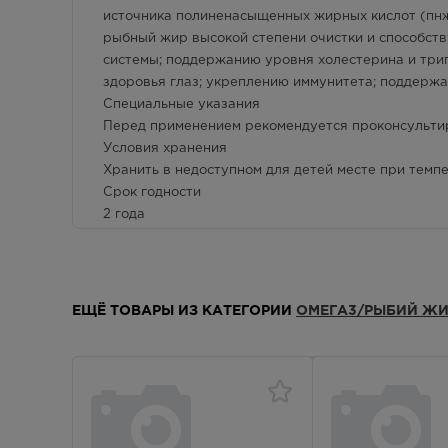
источника полиненасыщенных жирных кислот (пнж
г. Симферополь, пр-кт Кирова, дом
Круг
рыбный жир высокой степени очистки и способст
82
системы; поддержанию уровня холестерина и три
В наличии больше 3 шт.
здоровья глаз; укреплению иммунитета; поддержа
Специальные указания
г. Симферополь, пр-кт Победы, дом
Круг
210 в
Перед применением рекомендуется проконсульти
В наличии меньше 3 шт.
Условия хранения
Хранить в недоступном для детей месте при темпе
г. Симферополь, ул. 60 лет Октября,
Круг
Срок годности
дом 22
2 года
Осталась 1 шт.
Условия отпуска из аптек
Без рецепта
г. Симферополь, ул.
8:00 
Балаклавская,75а
В наличии меньше 3 шт.
ЕЩЁ ТОВАРЫ ИЗ КАТЕГОРИИ
ОМЕГА3/РЫБИЙ ЖИ
г. Симферополь, ул. Бела Куна, д. 9д
8:00 
Осталась 1 шт.
г. Симферополь, ул. Гагарина, дом
8:00 
40