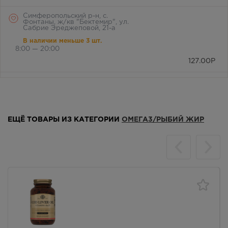
Симферопольский р-н, с.
Фонтаны, ж/кв "Бектемир", ул.
Сабрие Эреджеповой, 21-а
В наличии меньше 3 шт.
8:00 — 20:00
127.00
Р
Симферопольский район, с.
Мирное, ул. Белова, д. 24а
В наличии меньше 3 шт.
8:00 — 21:00
ЕЩЁ ТОВАРЫ ИЗ КАТЕГОРИИ
ОМЕГА3/РЫБИЙ ЖИР
127.00
Р
г. Симферополь, бул. Ленина,
дом 15/ул.Гагарина, д.1
(напротив перехода)
В наличии больше 3 шт.
Круглосуточно
127.00
Р
г. Симферополь, ул. Крылова, 36
/ ул. Краснознаменная, 72
В наличии больше 3 шт.