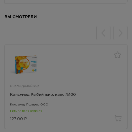
В наличии больше 3 шт.
Круглосуточно
127.00
Р
ВЫ СМОТРЕЛИ
г. Симферополь, пр-кт Кирова
д.18/ул. Самокиша, д.3
В наличии меньше 3 шт.
8:00 — 21:00
127.00
Р
г. Симферополь, пр-кт Кирова, д
34
В наличии больше 3 шт.
8:00 — 21:00
127.00
Р
Омега3/рыбий жир
Консумед Рыбий жир, капс №100
г. Симферополь, пр-кт Кирова,
дом 82
Консумед
, Полярис ООО
В наличии больше 3 шт.
Есть во всех аптеках
Круглосуточно
127.00
Р
127.00
Р
г. Симферополь, пр-кт Победы,