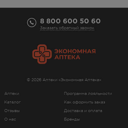
дом 210 в
В наличии больше 3 шт.
Круглосуточно
8 800 600 50 60
127.00
Р
Заказать обратный звонок
г. Симферополь, ул. 60 лет
Октября, дом 22
В наличии больше 3 шт.
Круглосуточно
127.00
Р
г. Симферополь, ул.
Астраханская, 41
В наличии больше 3 шт.
© 2026 Аптеки «Экономная Аптека»
8:00 — 21:00
127.00
Р
Аптеки
Программа лояльности
г. Симферополь, ул.
Каталог
Как оформить заказ
Балаклавская,75а
Отзывы
Доставка и оплата
В наличии меньше 3 шт.
8:00 — 21:00
О нас
Бренды
127.00
Р