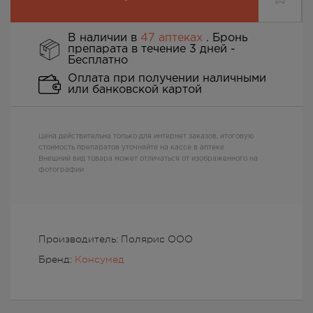
В наличии в
47 аптеках
. Бронь
препарата в течение 3 дней -
Бесплатно
Оплата при получении наличными
или банковской картой
Цена действительна только для интернет заказов, итоговую
стоимость препаратов уточняйте на кассе в аптеке
Внешний вид товара может отличаться от изображенного на
фотографии
Производитель: Полярис ООО
Бренд:
Консумед