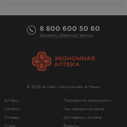
г. Симферополь, ул. Гагарина, 17
Осталась 1 шт.
8.00 - 21.00
4650.00
Р
8 800 600 50 60
г. Симферополь, ул. Гагарина,
дом 40
Заказать обратный звонок
В наличии меньше 3 шт.
8:00 — 21:00
4650.00
Р
г. Симферополь, ул. Героев
Сталинграда, д.6 Г
Осталась 1 шт.
Круглосуточно
4650.00
Р
© 2026 Аптеки «Экономная Аптека»
г. Симферополь, ул.
Аптеки
Программа лояльности
Джанкойская, д. 85
Осталась 1 шт.
Каталог
Как оформить заказ
8:00 — 20:00
Отзывы
Доставка и оплата
4650.00
Р
О нас
Бренды