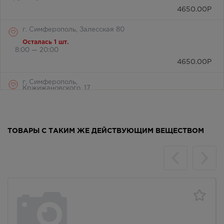
4650.00
Р
г. Симферополь, Залесская 80
Осталась 1 шт.
8:00 — 20:00
4650.00
Р
г. Симферополь,
Кржижановского, 17
Осталась 1 шт.
8:00 — 21:00
4650.00
Р
ТОВАРЫ С ТАКИМ ЖЕ ДЕЙСТВУЮЩИМ ВЕЩЕСТВОМ
г. Симферополь, б-р Ленина,
д.15/ул. Гагарина, д.1 (рядом с
ПУДом)
В наличии меньше 3 шт.
8:00 — 21:00
4650.00
Р
г. Симферополь, пр-кт Кирова /
ул Гоголя, д 22/2
Осталась 1 шт.