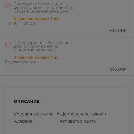
Симферопольский р-н, с.
Фонтаны, ж/кв "Бектемир", ул.
Сабрие Эреджеповой, 21-а
В наличии меньше 3 шт.
8:00 — 20:00
615.00
Р
г. Симферополь, бул. Ленина,
дом 15/ул.Гагарина, д.1
(напротив перехода)
В наличии меньше 3 шт.
Круглосуточно
615.00
Р
г. Симферополь, ул. Крылова, 36
/ ул. Краснознаменная, 72
Осталась 1 шт.
8:00 — 21:00
ОПИСАНИЕ
615.00
Р
Условия хранения
®
Шампунь для мужчин
г. Симферополь,
Кржижановского, 17
Алерана
Активатор роста
Осталась 1 шт.
8:00 — 21:00