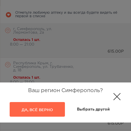
Отметьте любимую аптеку и вы всегда будете видеть её
первой в списке
г. Симферополь, ул.
Лермонтова, 2а
Осталась 1 шт.
8:00 — 21:00
615.00
Р
Республика Крым, г.
Симферополь, ул. Трубаченко,
д. 18
Осталась 1 шт.
8:00 — 21:00
615.00
Р
Ваш регион Симферополь?
Симферополь, ул. Василевского
Маршала, дом 4
ДА, ВСЁ ВЕРНО
Выбрать другой
В наличии меньше 3 шт.
8:00 — 20:00
615.00
Р