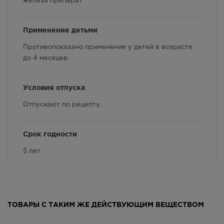
железа препарат
Применение детьми
Противопоказано применение у детей в возрасте
до 4 месяцев.
Условия отпуска
Отпускают по рецепту.
Срок годности
5 лет
Показания к применению
Для приема внутрь: лечение железодефицитной
ТОВАРЫ С ТАКИМ ЖЕ ДЕЙСТВУЮЩИМ ВЕЩЕСТВОМ
анемии различного генеза и латентного дефицита
железа у младенцев и детей младшего возраста;