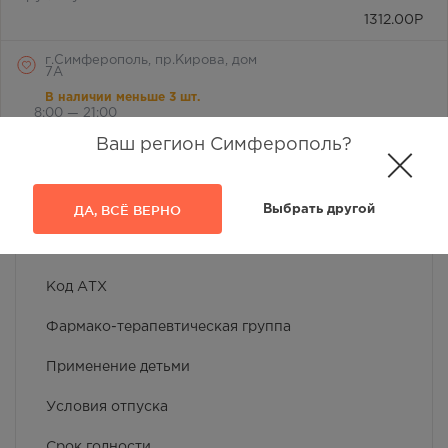
1312.00
Р
г.Симферополь, пр.Кирова, дом
7А
В наличии меньше 3 шт.
8:00 — 21:00
1312.00
Р
Ваш регион Симферополь?
ДА, ВСЁ ВЕРНО
Выбрать другой
ОПИСАНИЕ
Код АТХ
Фармако-терапевтическая группа
Применение детьми
Условия отпуска
Срок годности