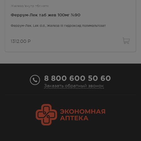
Железо/внутр тбл,капс
Феррум-Лек таб жев 100мг №90
Фармакокинетика
Феррум-Лек
, Lek d.d.,
Железа III гидроксид полимальтозат
Степень абсорбции после перорального приема
зависит от степени дефицита железа (чем больше
1312.00
Р
дефицит, тем выше абсорбция) и от величины дозы
препарата (чем выше доза, тем хуже абсорбция).
Всасывается преимущественно в
двенадцатиперстной и тонкой кишке.
Невсосавшаяся часть выводится с калом.
8 800 600 50 60
После в/м введения попадает в кровоток через
Заказать обратный звонок
лимфатическую систему. Время достижения C
-
max
24 ч. В РЭС комплекс расщепляется на железо (III)
гидроксид и полимальтозу (метаболизируется
путем окисления). В кровотоке железо связывается
с трансферрином, в тканях депонируется в составе
ферритина, в костном мозге включается в
гемоглобин и используется в процессе эритропоэза.