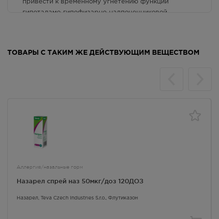
привести к временному угнетению функции
гипоталамо-гипофизарно-надпочечниковой
системы, что обычно не требует экстренной
терапии, так как функция коры надпочечников
восстанавливается в течение нескольких дней. При
ТОВАРЫ С ТАКИМ ЖЕ ДЕЙСТВУЮЩИМ ВЕЩЕСТВОМ
длительном приеме доз препарата, превышающих
рекомендованные, возможно значимое подавление
функции коры надпочечников. Были получены
очень редкие сообщения о развитии острого
адреналового криза у детей, получивших дозу
флутиказона пропионата 1000 мкг/сут и выше на
протяжении нескольких месяцев или лет. У таких
пациентов отмечалась гипогликемия, угнетение
сознания и судороги. Острый адреналовый криз
может развиваться на фоне следующих состояний:
тяжелая травма, хирургическое вмешательство,
Аллергия/назальные горм
инфекции, резкое снижение дозы флутиказона
Назарел спрей наз 50мкг/доз 120ДОЗ
пропионата.
Лечение:
необходимо наблюдение пациентов,
Назарел
, Teva Czech Industries S.r.o.,
Флутиказон
получающих высокие дозы, и постепенное
снижение дозы флутиказона пропионата.