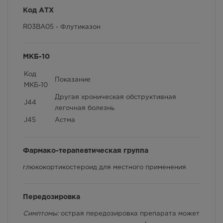
Фармакокинетика
Код АТХ
Противопоказания
R03BA05 - Флутиказон
Особые указания
МКБ-10
Условия хранения
Код
Способ применения и дозы
Показание
МКБ-10
Другая хроническая обструктивная
Фармакологические свойства
J44
легочная болезнь
Взаимодействие с другими лекарственными
J45
Астма
препаратами и другие виды взаимодействия
Фармако-терапевтическая группа
глюкокортикостероид для местного применения
Передозировка
Симптомы:
острая передозировка препарата может