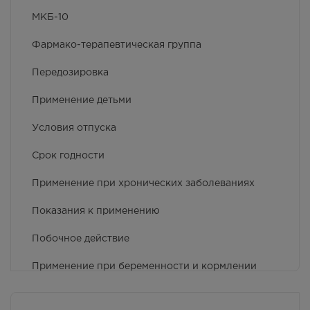
Осталась 1 шт.
8:00 — 21:00
МКБ-10
2098.00
Р
Фармако-терапевтическая группа
г.Симферополь, ул. Яблочкова,
дом 17
Передозировка
В наличии меньше 3 шт.
8:00 — 21:00
Применение детьми
2098.00
Р
Условия отпуска
Срок годности
Применение при хронических заболеваниях
Показания к применению
Побочное действие
Применение при беременности и кормлении
грудью