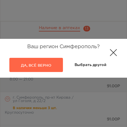
Наличие в аптеках
13
Отметьте любимую аптеку и вы всегда будете видеть её
Ваш регион Симферополь?
первой в списке
Республика Крым, г.
Симферополь, ул. Трубаченко,
ДА, ВСЁ ВЕРНО
Выбрать другой
д. 18
В наличии меньше 3 шт.
8:00 — 21:00
91.00
Р
г. Симферополь, пр-кт Кирова /
ул Гоголя, д 22/2
В наличии меньше 3 шт.
Круглосуточно
91.00
Р