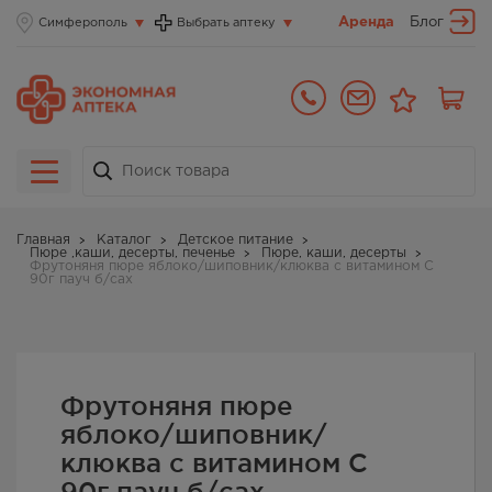
Аренда
Блог
Симферополь
Выбрать аптеку
Главная
Каталог
Детское питание
Пюре ,каши, десерты, печенье
Пюре, каши, десерты
Фрутоняня пюре яблоко/шиповник/клюква с витамином C
90г пауч б/сах
Фрутоняня пюре
яблоко/шиповник/
клюква с витамином C
90г пауч б/сах