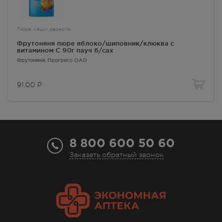
Пюре, каши, десерты
Фрутоняня пюре яблоко/шиповник/клюква с
витамином C 90г пауч б/сах
Фрутоняня
, Прогресс ОАО
91.00
Р
8 800 600 50 60
Заказать обратный звонок