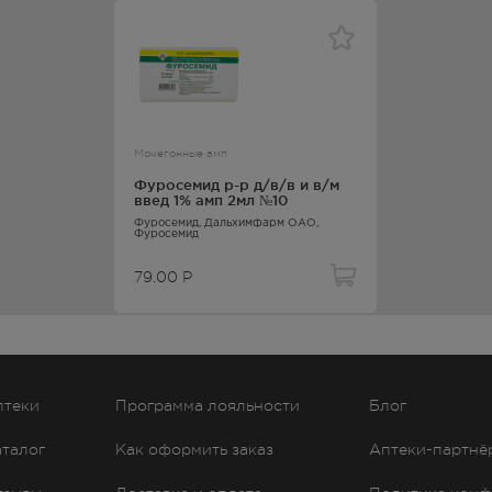
грудью
о только в течение короткого времени и лишь в том случае, ко
ышает потенциальный риск для плода.
 молоком, а также подавлять лактацию, при необходимости
ание следует прекратить.
Мочегонные амп
Фуросемид р-р д/в/в и в/м
введ 1% амп 2мл №10
Фуросемид
, Дальхимфарм ОАО,
0%. При тяжелых заболеваниях почек или хронической сердечной
Фуросемид
79.00
Р
азмы (преимущественно с альбуминами) - 95-99%. Метаболизирует
T
у пациентов с нормальной функцией почек и печени составля
1/2
.5-2.5 ч, при сочетанной почечной и печеночной недостаточности
птеки
Программа лояльности
Блог
аталог
Как оформить заказ
Аптеки-партнё
ьного канала, обструкция мочевыводящих путей камнем, острая