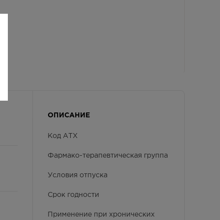
ОПИСАНИЕ
Код АТХ
Фармако-терапевтическая группа
Условия отпуска
Срок годности
Применение при хронических