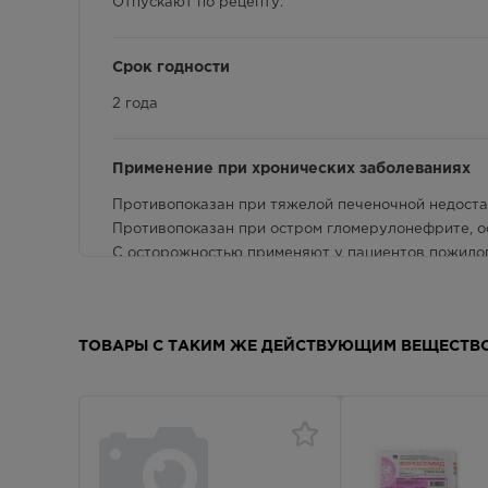
Отпускают по рецепту.
Срок годности
2 года
Применение при хронических заболеваниях
Противопоказан при тяжелой печеночной недостат
Противопоказан при остром гломерулонефрите, ос
C осторожностью применяют у пациентов пожилог
Показания к применению
ТОВАРЫ С ТАКИМ ЖЕ ДЕЙСТВУЮЩИМ ВЕЩЕСТВ
Отечный синдром различного генеза, в т.ч. при хр
(синдром портальной гипертензии), нефротическом
проведение форсированного диуреза, артериальн
гипертонического криза, гиперкальциемия.