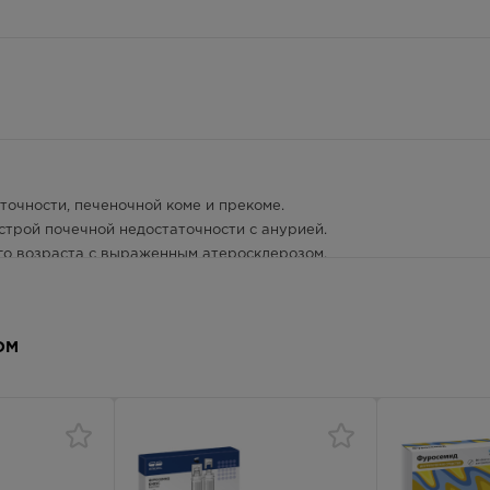
очности, печеночной коме и прекоме.
трой почечной недостаточности с анурией.
о возраста с выраженным атеросклерозом.
ОМ
онической сердечной недостаточности II-III стадии, циррозе пече
 синдроме. Отек легких, сердечная астма, отек мозга, эклампсия,
ая гипертензия тяжелого течения, некоторые формы