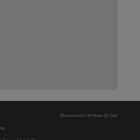
гда
ся в
ет
 - до
Экономной аптеке 20 лет
ры