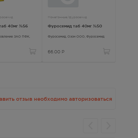
лекарственными препаратами и
,
другие виды взаимодействия
росемид
Мочегонные/фуросемид
ожных
таб 40мг №56
Фуросемид таб 40мг №50
новление ЗАО ПФК,
Фуросемид
, Озон ООО,
Фуросемид
рея,
66.00
Р
авить отзыв необходимо авторизоваться
у,
я.