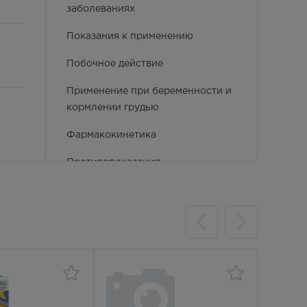
заболеваниях
Показания к применению
Побочное действие
Применение при беременности и
кормлении грудью
Фармакокинетика
Противопоказания
Особые указания
Условия хранения
ни
Способ применения и дозы
Фармакологические свойства
Взаимодействие с другими