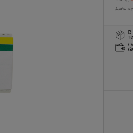
Действ
В
т
О
б