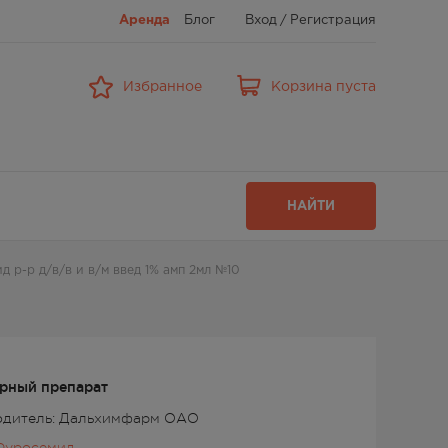
Аренда
Блог
Вход
/
Регистрация
Избранное
Корзина пуста
НАЙТИ
 р-р д/в/в и в/м введ 1% амп 2мл №10
рный препарат
одитель: Дальхимфарм ОАО
Фуросемид