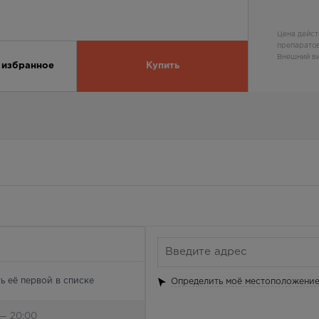
Цена дейст
препаратов
Внешний ви
 избранное
Купить
ь её первой в списке
Определить моё местоположени
 — 20:00