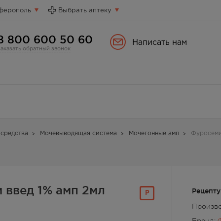
ферополь
Выбрать аптеку
8 800 600 50 60
Написать нам
Заказать обратный звонок
средства
Мочевыводящая система
Мочегонные амп
Фуросемид
 введ 1% амп 2мл
Рецепту
Р
Произв
Бренд: