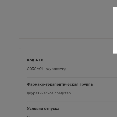
Код АТХ
C03CA01 - Фуросемид
Фармако-терапевтическая группа
диуретическое средство
Условия отпуска