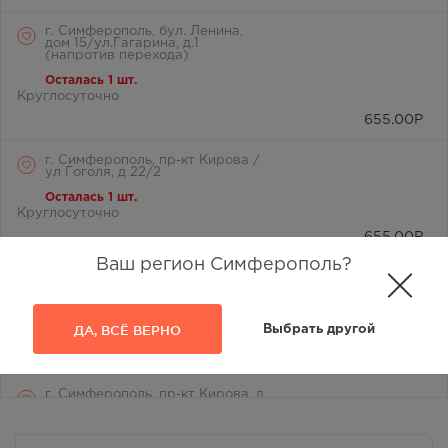
г. Симферополь, бул. Ленина,
дом 15/ул.Гагарина, д.1
(напротив перехода)
Осталась 1 шт.
Круглосуточно
655.00
Р
г. Симферополь, пр-кт Кирова /
ул Гоголя, д 22/2
Осталась 1 шт.
Круглосуточно
655.00
Р
Ваш регион Симферополь?
г. Симферополь, пр-кт Кирова
д.18/ул. Самокиша, д.3
Осталась 1 шт.
ДА, ВСЁ ВЕРНО
Выбрать другой
8:00 — 21:00
655.00
Р
г. Симферополь, пр-кт Кирова, д
34
В наличии меньше 3 шт.
8:00 — 21:00