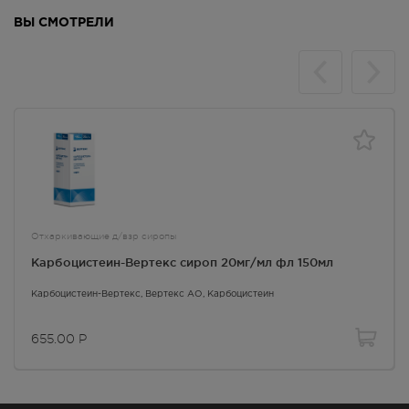
Со стороны кожи и подкожных тканей:
буллезный
ВЫ СМОТРЕЛИ
дерматит, синдром Стивенса-Джонсона .
Общие реакции:
головокружение, слабость,
недомогание.
Применение при беременности и кормлении
грудью
Противопоказан к применению при беременности.
При необходимости применения в период лактации
следует решить вопрос о прекращении грудного
вскармливания.
Отхаркивающие д/взр сиропы
Карбоцистеин-Вертекс сироп 20мг/мл фл 150мл
Фармакокинетика
Карбоцистеин-Вертекс
, Вертекс АО,
Карбоцистеин
После приема внутрь карбоцистеин быстро
всасывается. Биодоступность низкая (менее чем
655.00
Р
10% от принятой дозы). C
в сыворотке крови и в
max
слизистой оболочке дыхательных путей достигается
через 2-3 ч после приема и сохраняется в