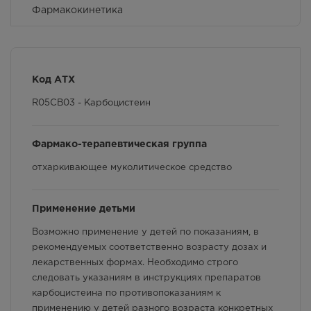
Осталась 1 шт.
Фармакокинетика
8:00 — 21:00
655.00
Р
Противопоказания
г. Симферополь, ул. Героев
Особые указания
Сталинграда, д.6 Г
Код АТХ
В наличии меньше 3 шт.
Условия хранения
Круглосуточно
R05CB03 - Карбоцистеин
655.00
Р
Способ применения и дозы
г. Симферополь, ул. Дмитрия
Фармако-терапевтическая группа
Ульянова 12
Фармакологические свойства
В наличии меньше 3 шт.
отхаркивающее муколитическое средство
Круглосуточно
Взаимодействие с другими лекарственными
655.00
Р
препаратами и другие виды взаимодействия
Применение детьми
г. Симферополь, ул. Киевская,
дом 4
Возможно применение у детей по показаниям, в
Осталась 1 шт.
рекомендуемых соответственно возрасту дозах и
8:00 — 20:00
лекарственных формах. Необходимо строго
655.00
Р
следовать указаниям в инструкциях препаратов
карбоцистеина по противопоказаниям к
г. Симферополь, ул.
применению у детей разного возраста конкретных
Киевская,100ж (рынок,рядом с