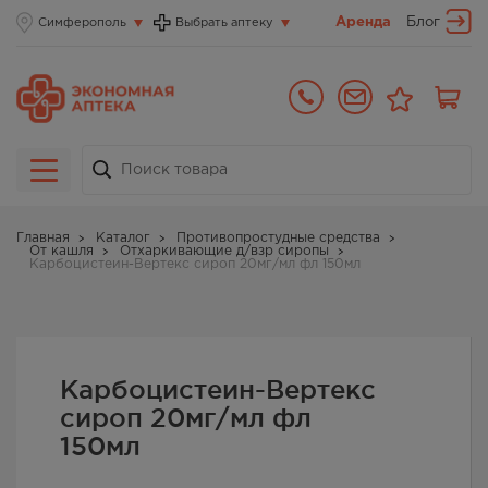
Аренда
Блог
Симферополь
Выбрать аптеку
Главная
Каталог
Противопростудные средства
От кашля
Отхаркивающие д/взр сиропы
Карбоцистеин-Вертекс сироп 20мг/мл фл 150мл
Карбоцистеин-Вертекс
сироп 20мг/мл фл
150мл