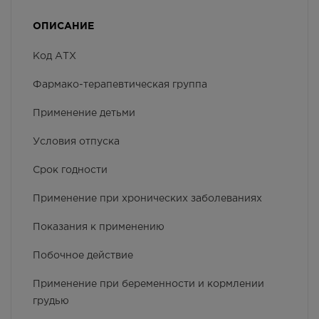
655.00
Р
ОПИСАНИЕ
г. Симферополь, пр-кт Кирова,
дом 82
Код АТХ
Осталась 1 шт.
Круглосуточно
Фармако-терапевтическая группа
655.00
Р
Применение детьми
г. Симферополь, пр-кт Победы,
дом 210 в
Условия отпуска
В наличии меньше 3 шт.
Круглосуточно
Срок годности
655.00
Р
Применение при хронических заболеваниях
г. Симферополь, ул. 60 лет
Октября, дом 22
Показания к применению
В наличии меньше 3 шт.
Круглосуточно
Побочное действие
655.00
Р
Применение при беременности и кормлении
г. Симферополь, ул. Гагарина,
грудью
дом 40