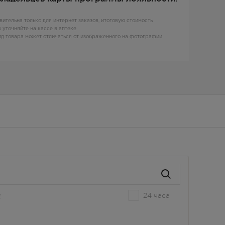
вительна только для интернет заказов, итоговую стоимость
 уточняйте на кассе в аптеке
д товара может отличаться от изображенного на фотографии
24 часа
е