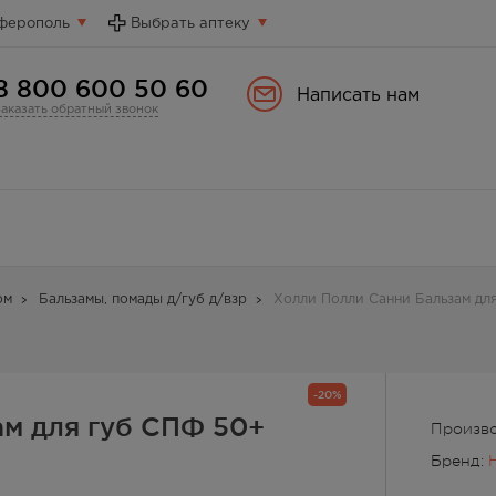
ферополь
Выбрать аптеку
8 800 600 50 60
Написать нам
Заказать обратный звонок
ом
Бальзамы, помады д/губ д/взр
Холли Полли Санни Бальзам для
-20%
ам для губ СПФ 50+
Произво
Бренд:
H