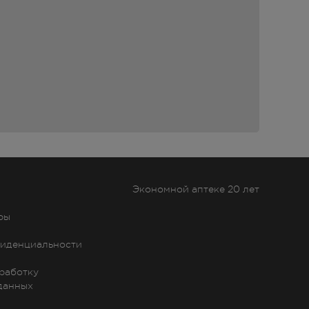
Экономной аптеке 20 лет
ры
иденциальности
бработку
данных