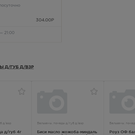
лосуточно
304.00
Р
— 21:00
304.00
Р
 — 20:00
304.00
Р
 Д/ГУБ Д/ВЗР
— 21:00
304.00
Р
— 21:00
304.00
Р
лосуточно
б д/взр
Бальзамы, помады д/губ д/взр
Бальзамы, помад
а д/губ 4г
Биси масло жожоба-миндаль
Роуз ОФ бал
304.00
Р