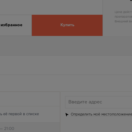
Цена дейст
препаратов
Внешний ви
 избранное
Купить
ь её первой в списке
Определить моё местоположени
— 21:00