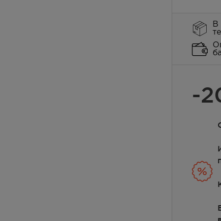
В
т
О
б
-