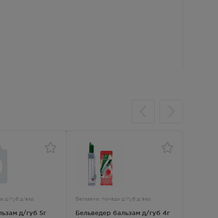
ы д/губ д/взр
Бальзамы, помады д/губ д/взр
Бальзамы,
ьзам д/губ 5г
Бельведер бальзам д/губ 4г
Эво Ги