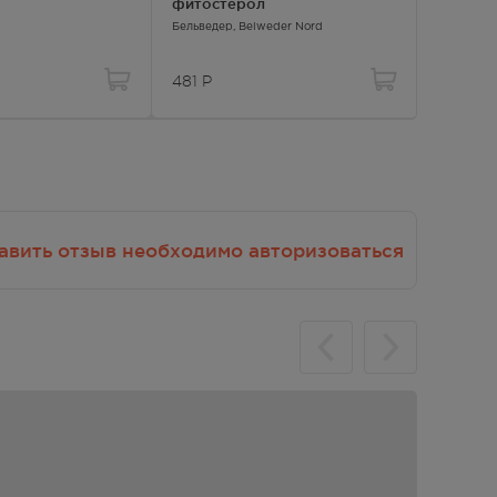
фитостерол
гигиени
сухой к
Бельведер
, Belweder Nord
Аванта А
481
Р
96
Р
авить отзыв необходимо авторизоваться