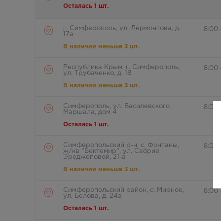
Осталась 1 шт.
г. Симферополь, ул. Лермонтова, д.
8:00
17а
В наличии меньше 3 шт.
Республика Крым, г. Симферополь,
8:00 
ул. Трубаченко, д. 18
В наличии меньше 3 шт.
Симферополь, ул. Василевского
8:00
Маршала, дом 4
Осталась 1 шт.
Симферопольский р-н, с. Фонтаны,
8:00
ж/кв "Бектемир", ул. Сабрие
Эреджеповой, 21-а
В наличии меньше 3 шт.
Симферопольский район, с. Мирное,
8:00 
ул. Белова, д. 24а
Осталась 1 шт.