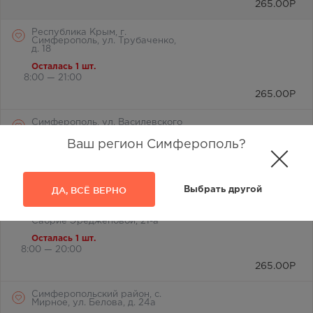
265.00
Р
Республика Крым, г.
Симферополь, ул. Трубаченко,
д. 18
Осталась 1 шт.
8:00 — 21:00
265.00
Р
Симферополь, ул. Василевского
Маршала, дом 4
Ваш регион Симферополь?
Осталась 1 шт.
8:00 — 20:00
265.00
Р
ДА, ВСЁ ВЕРНО
Выбрать другой
Симферопольский р-н, с.
Фонтаны, ж/кв "Бектемир", ул.
Сабрие Эреджеповой, 21-а
Осталась 1 шт.
8:00 — 20:00
265.00
Р
Симферопольский район, с.
Мирное, ул. Белова, д. 24а