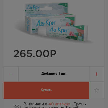
265.00
Р
Добавить
1
шт.
Купить
В наличии в
40 аптеках
. Бронь