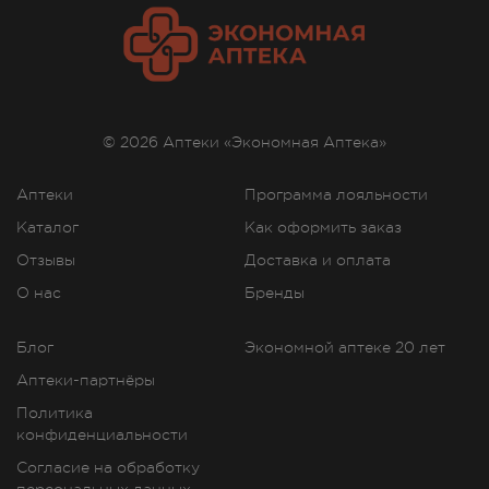
8:00 — 21:00
265.00
Р
г. Симферополь, ул. Героев
Сталинграда, д.6 Г
Осталась 1 шт.
Круглосуточно
© 2026 Аптеки «Экономная Аптека»
265.00
Р
Аптеки
Программа лояльности
г. Симферополь, ул.
Джанкойская, д. 85
Каталог
Как оформить заказ
Осталась 1 шт.
8:00 — 20:00
Отзывы
Доставка и оплата
265.00
Р
О нас
Бренды
г. Симферополь, ул. Дмитрия
Ульянова 12
Блог
Экономной аптеке 20 лет
Осталась 1 шт.
Аптеки-партнёры
Круглосуточно
265.00
Р
Политика
конфиденциальности
г. Симферополь, ул.
Согласие на обработку
Кечкеметская, дом 71