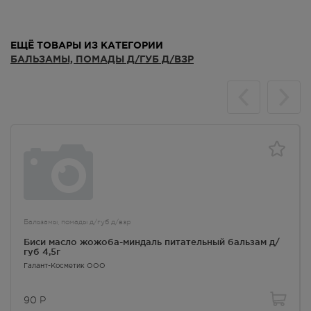
Кржижановского, 17
Осталась 1 шт.
8:00 — 21:00
ЕЩЁ ТОВАРЫ ИЗ КАТЕГОРИИ
265.00
Р
БАЛЬЗАМЫ, ПОМАДЫ Д/ГУБ Д/ВЗР
г. Симферополь, б-р Ленина,
д.15/ул. Гагарина, д.1 (рядом с
ПУДом)
Осталась 1 шт.
8:00 — 21:00
265.00
Р
г. Симферополь, пр-кт Кирова /
ул Гоголя, д 22/2
В наличии меньше 3 шт.
Круглосуточно
265.00
Р
Бальзамы, помады д/губ д/взр
Биси масло жожоба-миндаль питательный бальзам д/
г. Симферополь, пр-кт Кирова
губ 4,5г
д.18/ул. Самокиша, д.3
Галант-Косметик ООО
Осталась 1 шт.
8:00 — 21:00
90
Р
265.00
Р