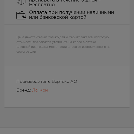
препарата в течение 3 дней -
Бесплатно
Оплата при получении наличными
или банковской картой
Цена действительна только для интернет заказов, итоговую
стоимость препаратов уточняйте на кассе в аптеке
Внешний вид товара может отличаться от изображенного на
фотографии
Производитель: Вертекс АО
Бренд:
Ла-Кри