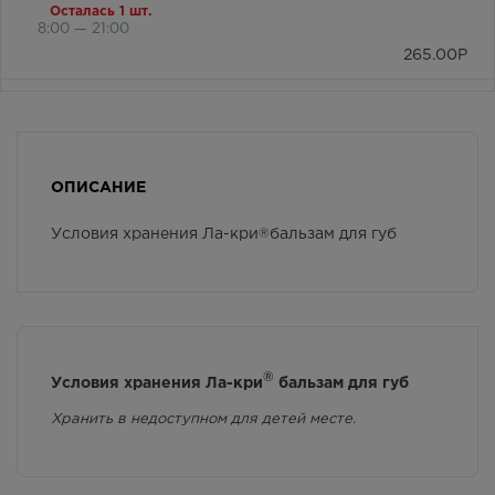
Осталась 1 шт.
8:00 — 21:00
265.00
Р
г. Симферополь, бул. Ленина,
дом 15/ул.Гагарина, д.1
(напротив перехода)
В наличии меньше 3 шт.
Круглосуточно
ОПИСАНИЕ
265.00
Р
Условия хранения Ла-кри
®
бальзам для губ
г. Симферополь, ул. Крылова, 36
/ ул. Краснознаменная, 72
Осталась 1 шт.
8:00 — 21:00
265.00
Р
г. Симферополь, Залесская 80
®
Условия хранения Ла-кри
бальзам для губ
Осталась 1 шт.
8:00 — 20:00
Хранить в недоступном для детей месте.
265.00
Р
г. Симферополь,