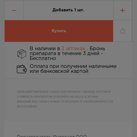
Добавить
1
шт.
Купить
В наличии в
2 аптеках
. Бронь
препарата в течение 3 дней -
Бесплатно
Оплата при получении наличными
или банковской картой
Цена действительна только для интернет заказов, итоговую
стоимость препаратов уточняйте на кассе в аптеке
Внешний вид товара может отличаться от изображенного на
фотографии
Производитель: Фитосила ООО