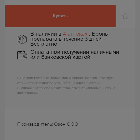
Купить
В наличии в
4 аптеках
. Бронь
препарата в течение 3 дней -
Бесплатно
Оплата при получении наличными
или банковской картой
Цена действительна только для интернет заказов, итоговую
стоимость препаратов уточняйте на кассе в аптеке
Внешний вид товара может отличаться от изображенного на
фотографии
Производитель: Озон ООО