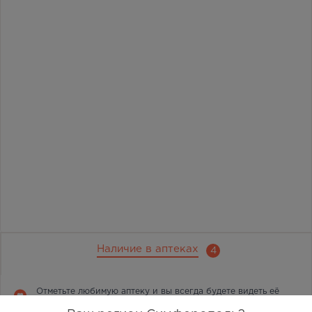
Наличие в аптеках
4
Отметьте любимую аптеку и вы всегда будете видеть её
первой в списке