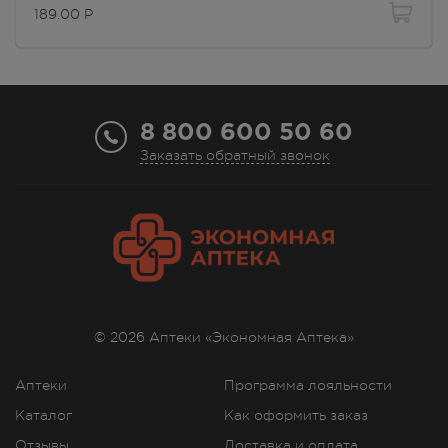
189.00
Р
г. Симферополь, ул. 60 лет
Октября, дом 22
Осталась 1 шт.
Круглосуточно
189.00
Р
8 800 600 50 60
Заказать обратный звонок
г. Симферополь, ул.
Астраханская, 41
В наличии меньше 3 шт.
8:00 — 21:00
189.00
Р
г. Симферополь, ул.
Балаклавская,75а
В наличии меньше 3 шт.
8:00 — 21:00
© 2026 Аптеки «Экономная Аптека»
189.00
Р
Аптеки
Программа лояльности
г. Симферополь, ул. Бела Куна,
д. 9д
Каталог
Как оформить заказ
Осталась 1 шт.
8:00 — 21:00
Отзывы
Доставка и оплата