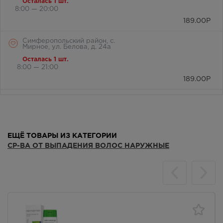
Осталась 1 шт.
8:00 — 20:00
189.00
Р
Симферопольский район, с.
Мирное, ул. Белова, д. 24а
Осталась 1 шт.
8:00 — 21:00
189.00
Р
г. Симферополь, бул. Ленина,
дом 15/ул.Гагарина, д.1
(напротив перехода)
Осталась 1 шт.
Круглосуточно
ЕЩЁ ТОВАРЫ ИЗ КАТЕГОРИИ
189.00
Р
СР-ВА ОТ ВЫПАДЕНИЯ ВОЛОС НАРУЖНЫЕ
г. Симферополь, ул. Крылова, 36
/ ул. Краснознаменная, 72
В наличии меньше 3 шт.
8:00 — 21:00
189.00
Р
г. Симферополь, Залесская 80