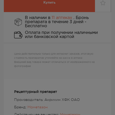
Купить
В наличии в
11 аптеках
. Бронь
препарата в течение 3 дней -
Бесплатно
Оплата при получении наличными
или банковской картой
Цена действительна только для интернет заказов, итоговую
стоимость препаратов уточняйте на кассе в аптеке
Внешний вид товара может отличаться от изображенного на
фотографии
Рецептурный препарат
Производитель: Акрихин ХФК ОАО
Бренд:
Мометазон
Действующее вещество:
Мометазон