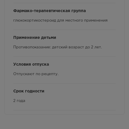
Фармакологические свойства
Фармако-терапевтическая группа
глюкокортикостероид для местного применения
Применение детьми
Противопоказание: детский возраст до 2 лет.
Условия отпуска
Отпускают по рецепту.
Срок годности
2 года
Показания к применению
Воспалительные реакции и зуд при дерматозах,