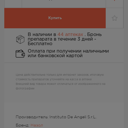
Купить
В наличии в
44 аптеках
. Бронь
препарата в течение 3 дней -
Бесплатно
Оплата при получении наличными
или банковской картой
Цена действительна только для интернет заказов, итоговую
стоимость препаратов уточняйте на кассе в аптеке
Внешний вид товара может отличаться от изображенного на
фотографии
Производитель: Instituto De Angeli S.r.L.
Бренд:
Назол