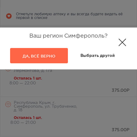
Отметьте любимую аптеку и вы всегда будете видеть её
первой в списке
г. Симферополь, ул.
Лермонтова, 2а
Ваш регион Симферополь?
В наличии меньше 3 шт.
8:00 — 21:00
375.00
Р
ДА, ВСЁ ВЕРНО
Выбрать другой
г. Симферополь, ул.
Лермонтова, д. 17а
Осталась 1 шт.
8:00 — 22:00
375.00
Р
Республика Крым, г.
Симферополь, ул. Трубаченко,
д. 18
Осталась 1 шт.
8:00 — 21:00
375.00
Р