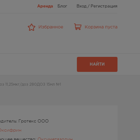
Аренда
Блог
Вход
/
Регистрация
Избранное
Корзина пуста
НАЙТИ
оз 11,25мкг/доз 280ДОЗ 15мл №1
дитель: Гротекс ООО
Оксифрин
ующее вещество:
Оксиметазолин