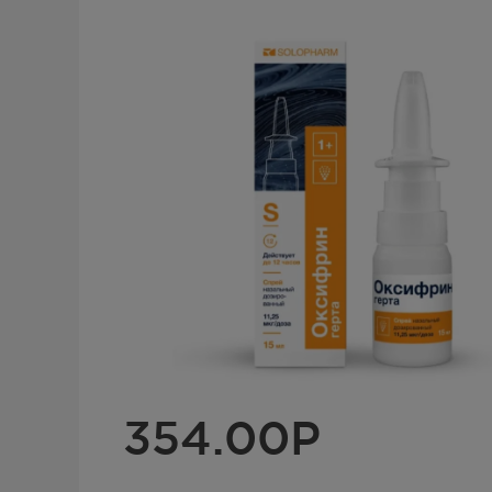
354.00
Р