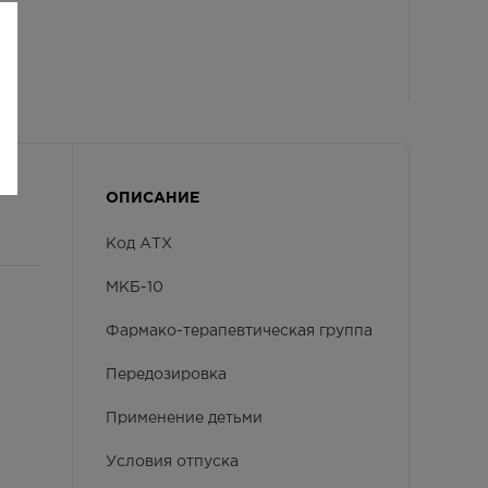
ОПИСАНИЕ
Код АТХ
МКБ-10
Фармако-терапевтическая группа
Передозировка
Применение детьми
Условия отпуска