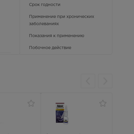
Срок годности
Применение при хронических
заболеваниях
Показания к применению
Побочное действие
Применение при беременности и
кормлении грудью
Фармакокинетика
Противопоказания
ку
Особые указания
,
Условия хранения
я,
Способ применения и дозы
ги,