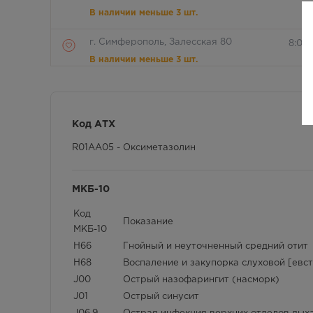
В наличии меньше 3 шт.
г. Симферополь, Залесская 80
8:00
В наличии меньше 3 шт.
г. Симферополь, Кржижановского, 17
8:00 
В наличии меньше 3 шт.
Код АТХ
г. Симферополь, б-р Ленина, д.15/ул.
8:00 
R01AA05 - Оксиметазолин
Гагарина, д.1 (рядом с ПУДом)
В наличии меньше 3 шт.
МКБ-10
г. Симферополь, пр-кт Кирова / ул
Круг
Гоголя, д 22/2
Код
В наличии больше 3 шт.
Показание
МКБ-10
H66
Гнойный и неуточненный средний отит
г. Симферополь, пр-кт Кирова д.18/
8:00 
ул. Самокиша, д.3
H68
Воспаление и закупорка слуховой [евс
В наличии больше 3 шт.
J00
Острый назофарингит (насморк)
J01
Острый синусит
г. Симферополь, пр-кт Кирова, д 34
8:00 