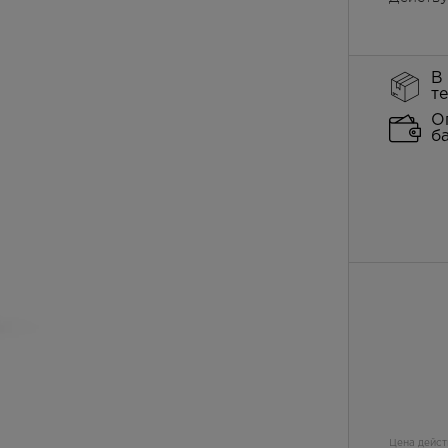
В
т
О
б
Цена дейст