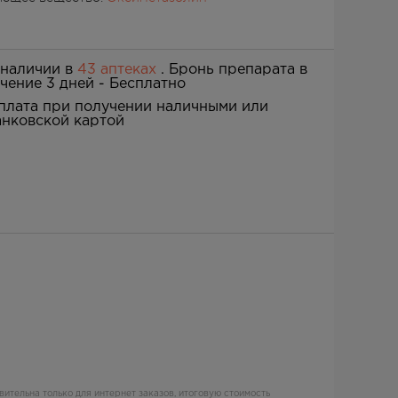
 наличии в
43 аптеках
. Бронь препарата в
ечение 3 дней -
Бесплатно
плата при получении наличными или
анковской картой
вительна только для интернет заказов, итоговую стоимость