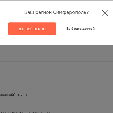
354.00
Р
Ваш регион Симферополь?
 — 20:00
354.00
Р
ДА, ВСЁ ВЕРНО
Выбрать другой
— 21:00
354.00
Р
— 21:00
354.00
Р
лосуточно
354.00
Р
— 21:00
тахиевой] трубы
354.00
Р
— 21:00