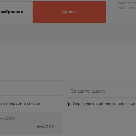
препаратов
Внешний ви
 избранное
Купить
ь её первой в списке
Определить моё местоположени
— 21:00
354.00
Р