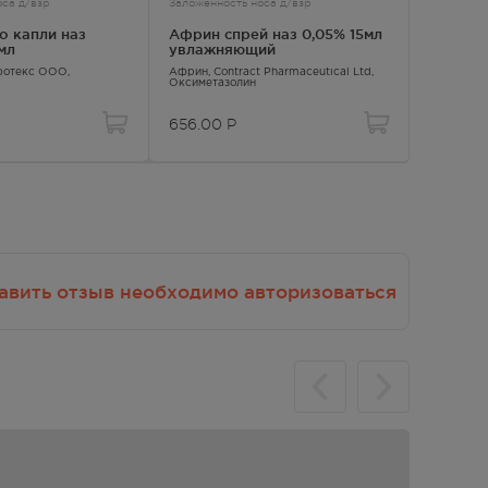
оса д/взр
Заложенность носа д/взр
Заложенно
Фармакологические свойства
о капли наз
Африн спрей наз 0,05% 15мл
Оксила
мл
увлажняющий
0,05 % 
Взаимодействие с другими
Гротекс ООО,
Африн
, Contract Pharmaceutical Ltd,
Досфарм
Оксиметазолин
лекарственными препаратами и
другие виды взаимодействия
656.00
Р
345.00
авить отзыв необходимо авторизоваться