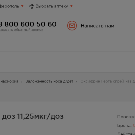
ферополь
Выбрать аптеку
8 800 600 50 60
Написать нам
Заказать обратный звонок
 насморка
Заложенность носа д/дет
Оксифрин Герта спрей наз д
доз 11,25мкг/доз
Произво
Бренд:
Действ