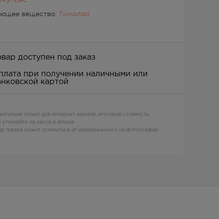
ующее вещество:
Тимолол
овар доступен под заказ
плата при получении наличными или
анковской картой
вительна только для интернет заказов, итоговую стоимость
 уточняйте на кассе в аптеке
д товара может отличаться от изображенного на фотографии