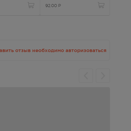
92.00
Р
59.00
Р
зия;
ие
авить отзыв необходимо авторизоваться