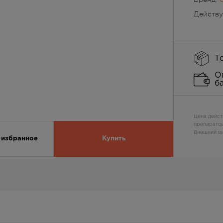
Действ
Т
О
б
Цена дейст
препаратов
Внешний ви
 избранное
Купить