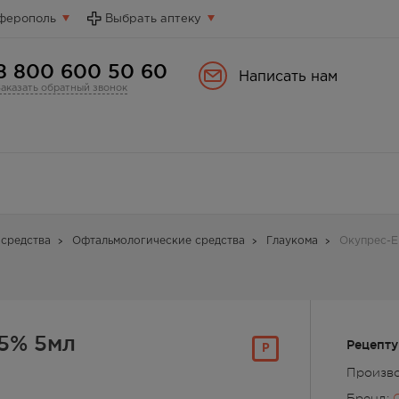
ферополь
Выбрать аптеку
8 800 600 50 60
Написать нам
Заказать обратный звонок
средства
Офтальмологические средства
Глаукома
Окупрес-Е
25% 5мл
Рецепту
Р
Произво
Бренд: