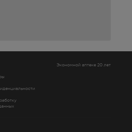
отр
Экономной аптеке 20 лет
ры
иденциальности
бработку
данных