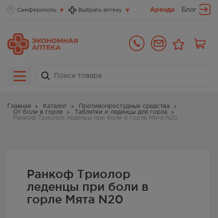
Аренда
Блог
Симферополь
Выбрать аптеку
Главная
Каталог
Противопростудные средства
От боли в горле
Таблетки и леденцы для горла
Ранкоф Триолор леденцы при боли в горле Мята N20
Ранкоф Триолор
леденцы при боли в
горле Мята N20