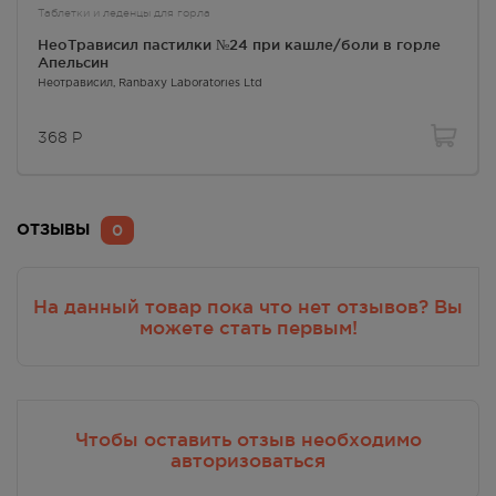
Таблетки и леденцы для горла
НеоТрависил пастилки №24 при кашле/боли в горле
Апельсин
Неотрависил
, Ranbaxy Laboratories Ltd
368
Р
0
ОТЗЫВЫ
На данный товар пока что нет отзывов? Вы
можете стать первым!
Чтобы оставить отзыв необходимо
авторизоваться