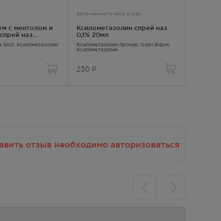
Взаимодействие с другими
Заложенность носа д/взр
Заложенно
лекарственными препаратами и
м с ментолом и
Ксилометазолин спрей наз
Ксилен 
другие виды взаимодействия
спрей наз
0,1% 20мл
20мл №
15мл №1
Северная Звезда ЗАО,
Ксилометазолин
Ксилометазолин прочие
, Озон Фарм,
Ксилен
, 
Ксилометазолин
Ксиломет
230
Р
282
Р
авить отзыв необходимо авторизоваться
й