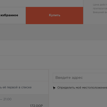
Цена дейст
препаратов
Внешний ви
 избранное
Купить
ь её первой в списке
Определить моё местоположени
— 21:00
172.00
Р