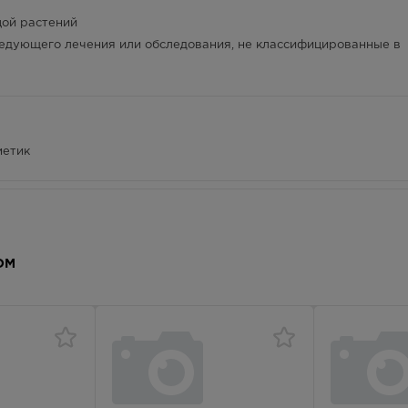
лосуточно
цой растений
172.00
Р
едующего лечения или обследования, не классифицированные в
— 21:00
172.00
Р
— 21:00
метик
172.00
Р
- 21.00
172.00
Р
ОМ
— 21:00
172.00
Р
ротивопоказан у детей в возрасте до 6 лет, спрей назальный
лосуточно
расте до 2 лет.
172.00
Р