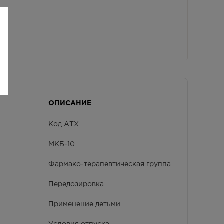
ОПИСАНИЕ
Код АТХ
МКБ-10
Фармако-терапевтическая группа
Передозировка
Применение детьми