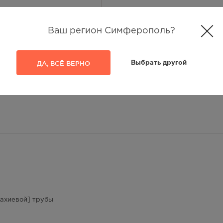
172.00
Р
Ваш регион Симферополь?
лосуточно
172.00
Р
ДА, ВСЁ ВЕРНО
Выбрать другой
— 21:00
172.00
Р
— 21:00
172.00
Р
лосуточно
172.00
Р
лосуточно
тахиевой] трубы
172.00
Р