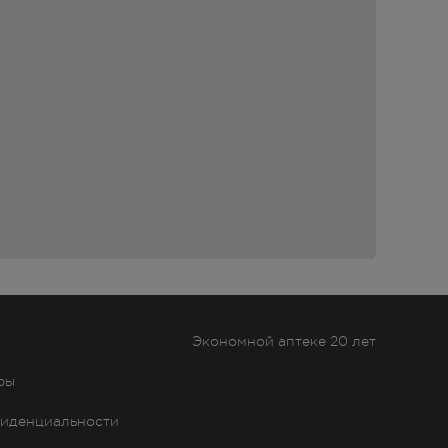
я
но
Экономной аптеке 20 лет
ры
иденциальности