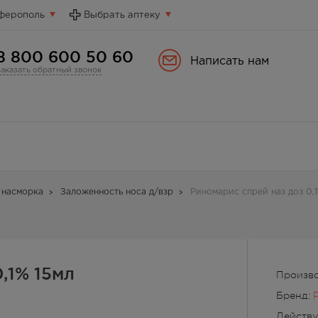
ферополь
Выбрать аптеку
8 800 600 50 60
Написать нам
Заказать обратный звонок
 насморка
Заложенность носа д/взр
Риномарис спрей наз доз 0,1
,1% 15мл
Производ
Бренд:
Действ