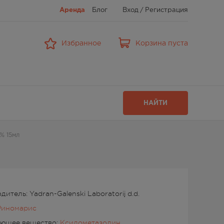
Аренда
Блог
Вход
/
Регистрация
Избранное
Корзина пуста
НАЙТИ
% 15мл
итель: Yadran-Galenski Laboratorij d.d.
Риномарис
ующее вещество:
Ксилометазолин