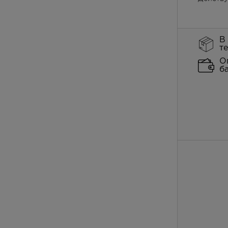
В
т
О
б