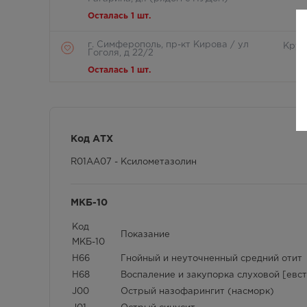
Осталась 1 шт.
г. Симферополь, пр-кт Кирова / ул
Круг
Гоголя, д 22/2
Осталась 1 шт.
г. Симферополь, пр-кт Кирова д.18/
8:00 
ул. Самокиша, д.3
Осталась 1 шт.
Код АТХ
г. Симферополь, пр-кт Кирова, д 34
8:00 
R01AA07 - Ксилометазолин
Осталась 1 шт.
г. Симферополь, пр-кт Кирова, дом
Круг
МКБ-10
82
Осталась 1 шт.
Код
Показание
МКБ-10
г. Симферополь, пр-кт Победы, дом
Круг
H66
Гнойный и неуточненный средний отит
210 в
H68
Воспаление и закупорка слуховой [евс
Осталась 1 шт.
J00
Острый назофарингит (насморк)