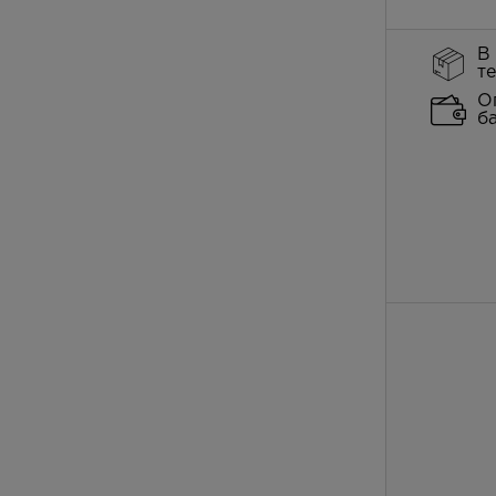
В
т
О
б