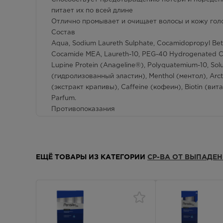
питает их по всей длине
г. Симферополь, пр-кт Кирова д.18/
8:00 
Отлично промывает и очищает волосы и кожу гол
ул. Самокиша, д.3
Состав
Осталась 1 шт.
Aqua, Sodium Laureth Sulphate, Cocamidopropyl Betai
Cocamide MEA, Laureth-10, PEG-40 Hydrogenated Cast
г. Симферополь, пр-кт Кирова, д 34
8:00 
Lupine Protein (Anageline®), Polyquatemium-10, So
В наличии меньше 3 шт.
(гидролизованный эластин), Menthol (ментол), Arcti
(экстракт крапивы), Caffeine (кофеин), Biotin (витам
г. Симферополь, пр-кт Кирова, дом
Круг
Parfum.
82
Противопоказания
Осталась 1 шт.
Индивидуальная непереносимость компонентов пр
При появлении каких-либо раздражений или алле
г. Симферополь, пр-кт Победы, дом
Круг
210 в
Описание
В наличии больше 3 шт.
Бренд СЕЛЕНЦИН - принадлежит российской комп
ЕЩЁ ТОВАРЫ ИЗ КАТЕГОРИИ
СР-ВА ОТ ВЫПАДЕ
средств по уходу за волосами. Регулярное приме
г. Симферополь, ул. 60 лет Октября,
Круг
короткое время.
дом 22
СЕЛЕНЦИН СПЕЦИАЛИЗИРОВАННЫЙ ШАМПУНЬ ОТ 
Осталась 1 шт.
кофейным ароматом
Единственный шампунь, включающий в себя франц
г. Симферополь, ул.
8:00 
Балаклавская,75а
борьбы с выпадением волос и мощный beauty-кокт