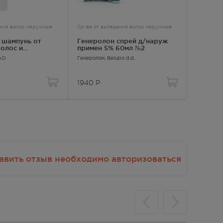
вует
по
ения волос наружные
Ср-ва от выпадения волос наружные
Ср-ва от 
о
 шампунь от
Генеролон спрей д/наруж
Пантов
олос и
примен 5% 60мл №2
мужчин
50 мл
ЗАО
Генеролон
, Belupo d.d.
Пантовиг
1940
Р
1128.0
авить отзыв необходимо авторизоваться
 для