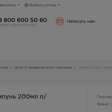
ферополь
Выбрать аптеку
8 800 600 50 60
Написать нам
Заказать обратный звонок
осами
Ср-ва от выпадения волос наружные
Селенцин Хаир терап
мпунь 200мл п/
Произво
Бренд: