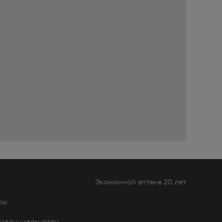
я.
я
ости
GF.
ным
ние
ает
Экономной аптеке 20 лет
ает
ры
иденциальности