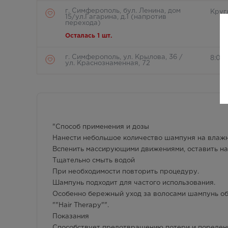
г. Симферополь, бул. Ленина, дом
Круг
15/ул.Гагарина, д.1 (напротив
перехода)
Осталась 1 шт.
г. Симферополь, ул. Крылова, 36 /
8:00 
ул. Краснознаменная, 72
Осталась 1 шт.
г. Симферополь, Залесская 80
8:00
Осталась 1 шт.
"Способ применения и дозы
г. Симферополь, Кржижановского, 17
8:00 
Нанести небольшое количество шампуня на влаж
В наличии меньше 3 шт.
Вспенить массирующими движениями, оставить на
Тщательно смыть водой
г. Симферополь, б-р Ленина, д.15/ул.
8:00 
При необходимости повторить процедуру.
Гагарина, д.1 (рядом с ПУДом)
Шампунь подходит для частого использования.
Осталась 1 шт.
Особенно бережный уход за волосами шампунь об
""Hair Therapy"".
г. Симферополь, пр-кт Кирова / ул
Круг
Гоголя, д 22/2
Показания
В наличии меньше 3 шт.
Способствует предотвращению потери и поредения