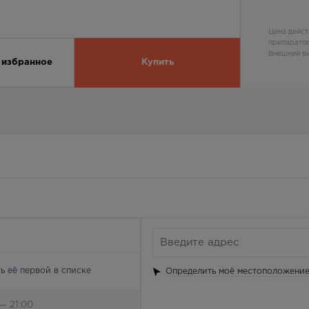
Цена дейст
препаратов
Внешний ви
 избранное
Купить
ь её первой в списке
Определить моё местоположени
— 21:00