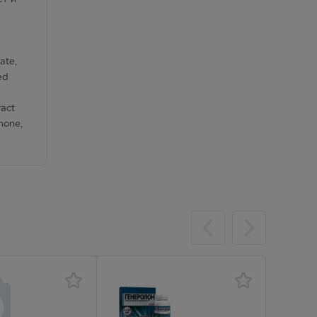
ate,
ed
ract
none,
х
о
ой
.