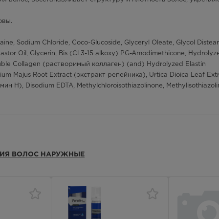
841.00
Р
— 21:00
овы.
841.00
Р
ne, Sodium Chloride, Coco-Glucoside, Glyceryl Oleate, Glycol Distear
or Oil, Glycerin, Bis (Cl 3-15 alkoxy) PG-Amodimethicone, Hydrolyz
— 21:00
luble Collagen (растворимый коллаген) (and) Hydrolyzed Elastin
841.00
Р
um Majus Root Extract (экстракт репейника), Urtica Dioica Leaf Ext
ин H), Disodium EDTA, Methylchloroisothiazolinone, Methylisothiazoli
лосуточно
841.00
Р
одукта.
ргических реакций немедленно прекратить использование.
лосуточно
841.00
Р
ании-производителю, которая занимается разработкой различны
НИЯ ВОЛОС НАРУЖНЫЕ
нение всей серии заметно улучшает структуру волос за предельн
лосуточно
ВЫПАДЕНИЯ ВОЛОС HAIR THERAPY - обладает приятным
841.00
Р
узский запатентованный ингредиент Anageline® для эффективн
— 21:00
ейль компонентов для восстановления красоты и здоровья волос