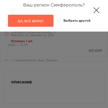
Симферопольский р-н, с.
Фонтаны, ж/кв "Бектемир", ул.
Ваш регион Симферополь?
Сабрие Эреджеповой, 21-а
Осталась 1 шт.
8:00 — 20:00
ДА, ВСЁ ВЕРНО
Выбрать другой
831.00
Р
Симферопольский район, с.
Мирное, ул. Белова, д. 24а
Осталась 1 шт.
8:00 — 21:00
831.00
Р
г. Симферополь, бул. Ленина,
дом 15/ул.Гагарина, д.1
(напротив перехода)
Осталась 1 шт.
Круглосуточно
831.00
Р
ОПИСАНИЕ
г. Симферополь,
Кржижановского, 17
Осталась 1 шт.
8:00 — 21:00