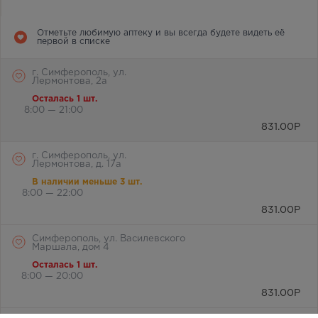
Отметьте любимую аптеку и вы всегда будете видеть её
первой в списке
г. Симферополь, ул.
Лермонтова, 2а
Осталась 1 шт.
8:00 — 21:00
831.00
Р
г. Симферополь, ул.
Лермонтова, д. 17а
В наличии меньше 3 шт.
8:00 — 22:00
831.00
Р
Симферополь, ул. Василевского
Маршала, дом 4
Осталась 1 шт.
8:00 — 20:00
831.00
Р