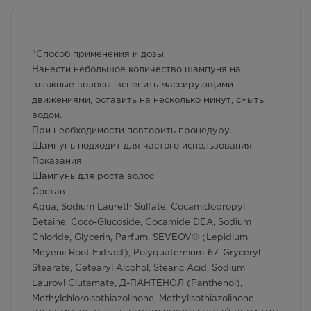
831.00
Р
г. Симферополь, пр-кт Кирова /
ул Гоголя, д 22/2
"Способ применения и дозы
Осталась 1 шт.
Нанести небольшое количество шампуня на
Круглосуточно
влажные волосы, вспенить массирующими
831.00
Р
движениями, оставить на несколько минут, смыть
г. Симферополь, пр-кт Кирова
водой.
д.18/ул. Самокиша, д.3
При необходимости повторить процедуру.
Осталась 1 шт.
Шампунь подходит для частого использования.
8:00 — 21:00
Показания
831.00
Р
Шампунь для роста волос
Состав
г. Симферополь, пр-кт Кирова, д
34
Aqua, Sodium Laureth Sulfate, Cocamidopropyl
Осталась 1 шт.
Betaine, Coco-Glucoside, Cocamide DEA, Sodium
8:00 — 21:00
Chloride, Glycerin, Parfum, SEVEOV® (Lepidium
831.00
Р
Meyenii Root Extract), Polyquaternium-67, Gryceryl
Stearate, Cetearyl Alcohol, Stearic Acid, Sodium
г. Симферополь, пр-кт Победы,
Lauroyl Glutamate, Д-ПАНТЕНОЛ (Panthenol),
дом 210 в
Methylchloroisothiazolinone, Methylisothiazolinone,
Осталась 1 шт.