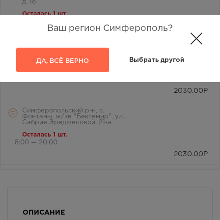
д. 18
Осталась 1 шт.
8:00 — 21:00
Ваш регион Симферополь?
2030.00
Р
Симферополь, ул. Василевского
Маршала, дом 4
ДА, ВСЁ ВЕРНО
Выбрать другой
Осталась 1 шт.
8:00 — 20:00
2030.00
Р
Симферопольский р-н, с.
Фонтаны, ж/кв "Бектемир", ул.
Сабрие Эреджеповой, 21-а
Осталась 1 шт.
8:00 — 20:00
2030.00
Р
Симферопольский район, с.
Мирное, ул. Белова, д. 24а
Осталась 1 шт.
8:00 — 21:00
2030.00
Р
ОПИСАНИЕ