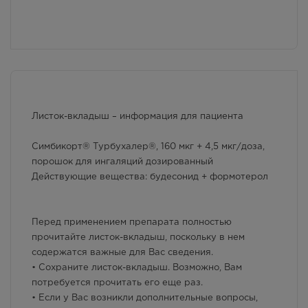
г. Симферополь, бул. Ленина,
дом 15/ул.Гагарина, д.1
(напротив перехода)
В наличии меньше 3 шт.
Круглосуточно
2030.00
Р
г. Симферополь, ул. Крылова, 36
/ ул. Краснознаменная, 72
Листок-вкладыш – информация для пациента
В наличии меньше 3 шт.
8:00 — 21:00
Симбикорт® Турбухалер®, 160 мкг + 4,5 мкг/доза,
2030.00
Р
порошок для ингаляций дозированный
Действующие вещества: будесонид + формотерол
г. Симферополь,
Кржижановского, 17
В наличии меньше 3 шт.
8:00 — 21:00
Перед применением препарата полностью
2030.00
Р
прочитайте листок-вкладыш, поскольку в нем
содержатся важные для Вас сведения.
г. Симферополь, пр-кт Кирова /
• Сохраните листок-вкладыш. Возможно, Вам
ул Гоголя, д 22/2
потребуется прочитать его еще раз.
Осталась 1 шт.
• Если у Вас возникли дополнительные вопросы,
Круглосуточно