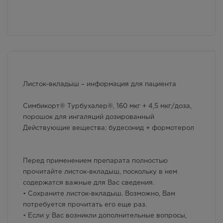
г. Симферополь, бул. Ленина,
дом 15/ул.Гагарина, д.1
(напротив перехода)
Осталась 1 шт.
Круглосуточно
1071.00
Р
г. Симферополь, ул. Крылова, 36
/ ул. Краснознаменная, 72
Листок-вкладыш – информация для пациента
В наличии меньше 3 шт.
8:00 — 21:00
Симбикорт® Турбухалер®, 160 мкг + 4,5 мкг/доза,
1071.00
Р
порошок для ингаляций дозированный
Действующие вещества: будесонид + формотерол
г. Симферополь, Залесская 80
Осталась 1 шт.
8:00 — 20:00
Перед применением препарата полностью
1071.00
Р
прочитайте листок-вкладыш, поскольку в нем
содержатся важные для Вас сведения.
г. Симферополь,
Кржижановского, 17
• Сохраните листок-вкладыш. Возможно, Вам
Осталась 1 шт.
потребуется прочитать его еще раз.
8:00 — 21:00
• Если у Вас возникли дополнительные вопросы,