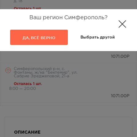
д. 18
Осталась 1 шт.
8:00 — 21:00
Ваш регион Симферополь?
1071.00
Р
Симферополь, ул. Василевского
Маршала, дом 4
ДА, ВСЁ ВЕРНО
Выбрать другой
Осталась 1 шт.
8:00 — 20:00
1071.00
Р
Симферопольский р-н, с.
Фонтаны, ж/кв "Бектемир", ул.
Сабрие Эреджеповой, 21-а
Осталась 1 шт.
8:00 — 20:00
1071.00
Р
Симферопольский район, с.
Мирное, ул. Белова, д. 24а
В наличии меньше 3 шт.
8:00 — 21:00
1071.00
Р
ОПИСАНИЕ