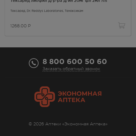
Тексаред лиофил д/р-ра д/ин 20мг фл 2мл №5
Тексаред
, Dr. Reddys Laboratories,
Теноксикам
1268.00
Р
8 800 600 50 60
Заказать обратный звонок
© 2026 Аптеки «Экономная Аптека»