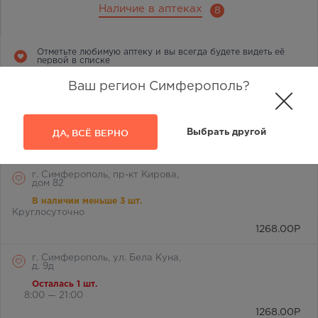
Наличие в аптеках
8
Отметьте любимую аптеку и вы всегда будете видеть её
первой в списке
Ваш регион Симферополь?
г. Симферополь, ул.
Лермонтова, 2а
В наличии больше 3 шт.
8:00 — 21:00
ДА, ВСЁ ВЕРНО
Выбрать другой
1268.00
Р
г. Симферополь, пр-кт Кирова,
дом 82
В наличии меньше 3 шт.
Круглосуточно
1268.00
Р
г. Симферополь, ул. Бела Куна,
д. 9д
Осталась 1 шт.
8:00 — 21:00
1268.00
Р