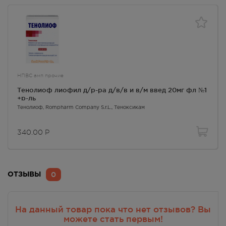
1268.00
Р
г. Симферополь,Проспект
победы, 84
Осталась 1 шт.
8:00 — 21:00
1268.00
Р
НПВС амп прочие
Тенолиоф лиофил д/р-ра д/в/в и в/м введ 20мг фл №1
+р-ль
Тенолиоф
, Rompharm Company S.r.L.,
Теноксикам
340.00
Р
0
ОТЗЫВЫ
На данный товар пока что нет отзывов? Вы
можете стать первым!