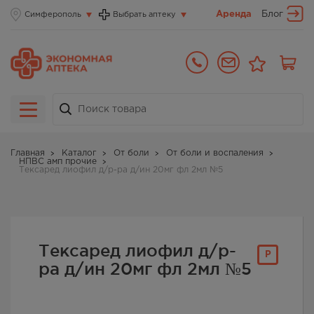
Аренда
Блог
Симферополь
Выбрать аптеку
Главная
Каталог
От боли
От боли и воспаления
НПВС амп прочие
Тексаред лиофил д/р-ра д/ин 20мг фл 2мл №5
Тексаред лиофил д/р-
Р
ра д/ин 20мг фл 2мл №5