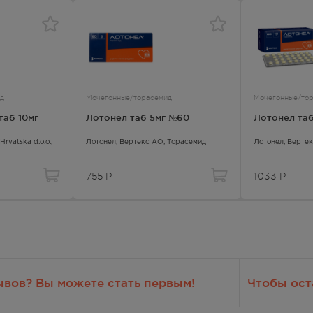
317.00
Р
лосуточно
317.00
Р
д
Мочегонные/торасемид
Мочегонные/то
лосуточно
таб 10мг
Лотонел таб 5мг №60
Лотонел таб
317.00
Р
 Hrvatska d.o.o.,
Лотонел
, Вертекс АО,
Торасемид
Лотонел
, Верте
— 21:00
755
Р
1033
Р
317.00
Р
лосуточно
317.00
Р
— 21:00
ывов? Вы можете стать первым!
Чтобы ост
317.00
Р