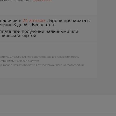
 наличии в
24 аптеках
. Бронь препарата в
ечение 3 дней -
Бесплатно
плата при получении наличными или
анковской картой
вительна только для интернет заказов, итоговую стоимость
 уточняйте на кассе в аптеке
д товара может отличаться от изображенного на фотографии