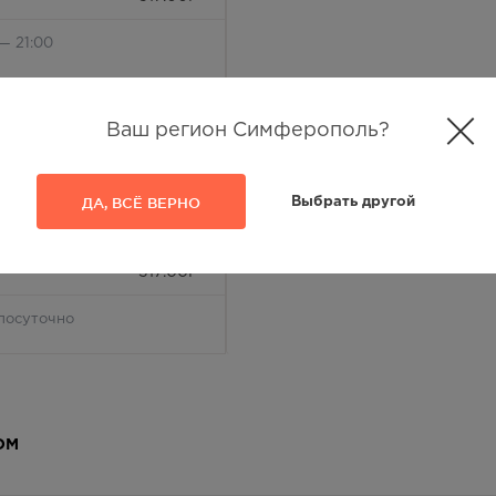
— 21:00
317.00
Р
Ваш регион Симферополь?
лосуточно
317.00
Р
ДА, ВСЁ ВЕРНО
Выбрать другой
— 21:00
317.00
Р
лосуточно
317.00
Р
— 21:00
ОМ
317.00
Р
— 21:00