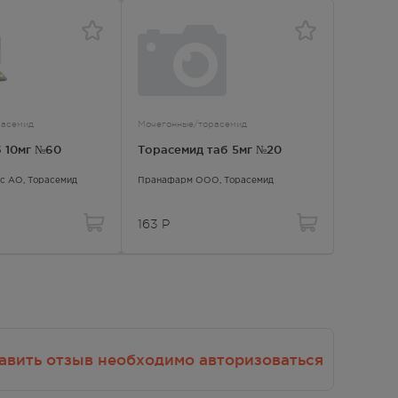
расемид
Мочегонные/торасемид
Мочегонн
 10мг №60
Торасемид таб 5мг №20
Торасе
кс АО,
Торасемид
Пранафарм ООО,
Торасемид
Пранафа
163
Р
197
Р
авить отзыв необходимо авторизоваться