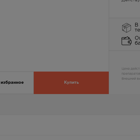
В
т
О
б
Цена дейст
препаратов
Внешний ви
 избранное
Купить