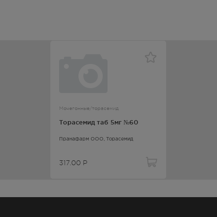
 — 20:00
317.00
Р
 — 20:00
317.00
Р
— 21:00
317.00
Р
Мочегонные/торасемид
лосуточно
Торасемид таб 5мг №60
317.00
Р
Пранафарм ООО,
Торасемид
лосуточно
317.00
Р
317.00
Р
— 21:00
317.00
Р