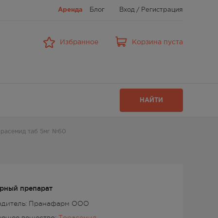
Аренда
Блог
Вход
/
Регистрация
Избранное
Корзина пуста
НАЙТИ
расемид таб 5мг №60
рный препарат
одитель: Пранафарм ООО
ующее вещество:
Торасемид