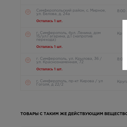
Симферопольский район, с. Мирное,
8:00 
ул. Белова, д. 24а
Осталась 1 шт.
г. Симферополь, бул. Ленина, дом
Круг
15/ул.Гагарина, д.1 (напротив
перехода)
Осталась 1 шт.
г. Симферополь, ул. Крылова, 36 /
8:00 
ул. Краснознаменная, 72
Осталась 1 шт.
г. Симферополь, пр-кт Кирова / ул
Круг
Гоголя, д 22/2
В наличии меньше 3 шт.
г. Симферополь, пр-кт Кирова д.18/
8:00 
ул. Самокиша, д.3
ТОВАРЫ С ТАКИМ ЖЕ ДЕЙСТВУЮЩИМ ВЕЩЕСТВ
Осталась 1 шт.
г. Симферополь, пр-кт Кирова, д 34
8:00 