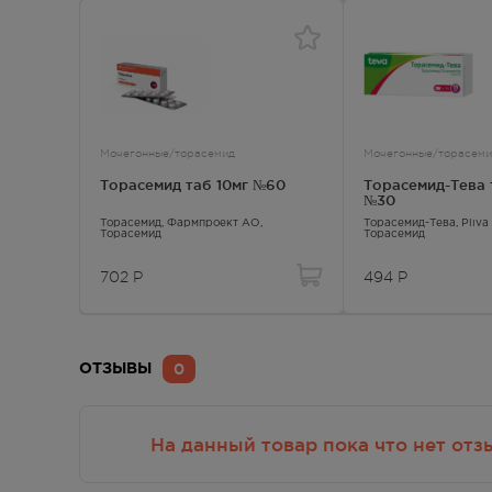
Осталась 1 шт.
г. Симферополь, пр-кт Кирова, дом
Круг
82
Осталась 1 шт.
Мочегонные/торасемид
Мочегонные/торасеми
г. Симферополь, пр-кт Победы, дом
Круг
210 в
Торасемид таб 10мг №60
Торасемид-Тева 
№30
В наличии меньше 3 шт.
Торасемид
, Фармпроект АО,
Торасемид-Тева
, Pliva
Торасемид
Торасемид
г. Симферополь, ул. Гагарина, дом
8:00 
40
702
Р
494
Р
Осталась 1 шт.
г. Симферополь, ул. Героев
Круг
Сталинграда, д.6 Г
0
ОТЗЫВЫ
В наличии меньше 3 шт.
г. Симферополь, ул. Кечкеметская,
8:00 
дом 71
На данный товар пока что нет отз
Осталась 1 шт.