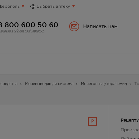
ферополь
Выбрать аптеку
8 800 600 50 60
Написать нам
Заказать обратный звонок
средства
Мочевыводящая система
Мочегонные/торасемид
То
Рецепту
Р
Произв
Действ