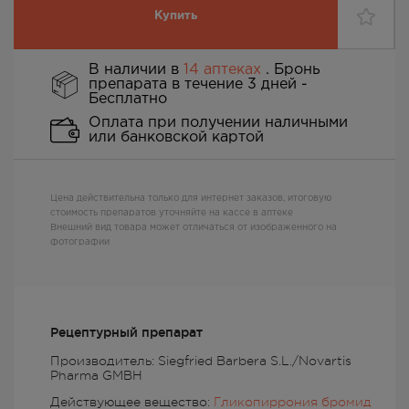
Купить
В наличии в
14 аптеках
. Бронь
препарата в течение 3 дней -
Бесплатно
Оплата при получении наличными
или банковской картой
Цена действительна только для интернет заказов, итоговую
стоимость препаратов уточняйте на кассе в аптеке
Внешний вид товара может отличаться от изображенного на
фотографии
Рецептурный препарат
Производитель: Siegfried Barbera S.L./Novartis
Pharma GMBH
Действующее вещество:
Гликопиррония бромид