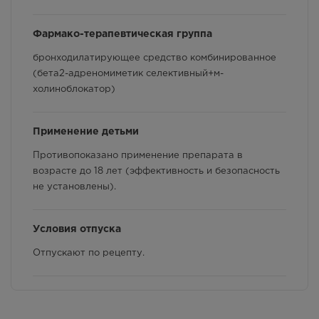
Способ применения и дозы
3124.00
Р
Фармако-терапевтическая группа
Фармакологические свойства
г.Симферополь, ул. Киевская,
дом 189
бронходилатирующее средство комбинированное
Взаимодействие с другими лекарственными
Осталась 1 шт.
(бета2-адреномиметик селективный+м-
9:00 — 22:00
препаратами и другие виды взаимодействия
холиноблокатор)
3124.00
Р
г.Симферополь, ул. Яблочкова,
Применение детьми
дом 17
В наличии меньше 3 шт.
Противопоказано применение препарата в
8:00 — 21:00
возрасте до 18 лет (эффективность и безопасность
3124.00
Р
не установлены).
ул.Ковыльная, 96
Условия отпуска
Осталась 1 шт.
8.00 - 21.00
Отпускают по рецепту.
3124.00
Р
Срок годности