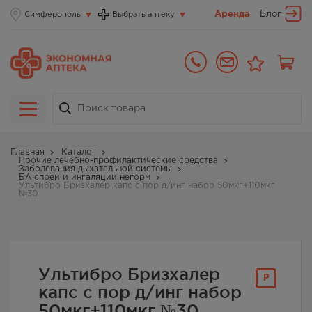
Аренда
Блог
Симферополь
Выбрать аптеку
Главная
Каталог
Прочие лечебно-профилактические средства
Заболевания дыхательной системы
БА спреи и ингаляции негорм
Ультибро Бризхалер капс с пор д/инг набор 50мкг+110мкг
№30
Ультибро Бризхалер
Р
капс с пор д/инг набор
50мкг+110мкг №30