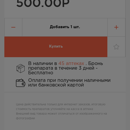
500.00
Р
Добавить
1
шт.
Купить
В наличии в
45 аптеках
. Бронь
препарата в течение 3 дней -
Бесплатно
Оплата при получении наличными
или банковской картой
Цена действительна только для интернет заказов, итоговую
стоимость препаратов уточняйте на кассе в аптеке
Внешний вид товара может отличаться от изображенного на
фотографии