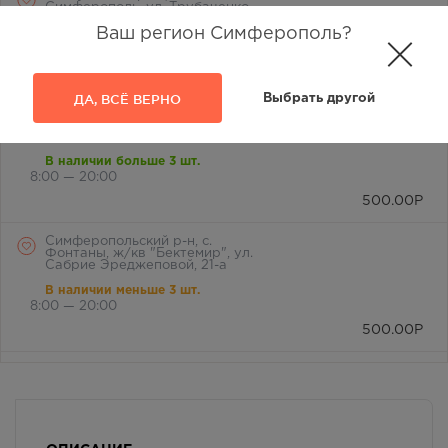
Симферополь, ул. Трубаченко,
д. 18
Ваш регион Симферополь?
В наличии меньше 3 шт.
8:00 — 21:00
500.00
Р
ДА, ВСЁ ВЕРНО
Выбрать другой
Симферополь, ул. Василевского
Маршала, дом 4
В наличии больше 3 шт.
8:00 — 20:00
500.00
Р
Симферопольский р-н, с.
Фонтаны, ж/кв "Бектемир", ул.
Сабрие Эреджеповой, 21-а
В наличии меньше 3 шт.
8:00 — 20:00
500.00
Р
Симферопольский район, с.
Мирное, ул. Белова, д. 24а
В наличии меньше 3 шт.
8:00 — 21:00
500.00
Р