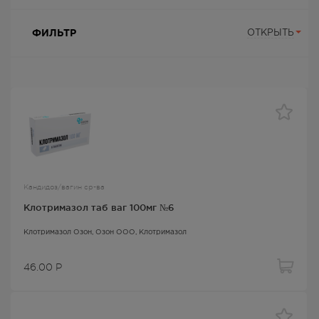
ФИЛЬТР
ОТКРЫТЬ
Кандидоз/вагин ср-ва
Клотримазол таб ваг 100мг №6
Клотримазол Озон
, Озон ООО,
Клотримазол
46.00
Р