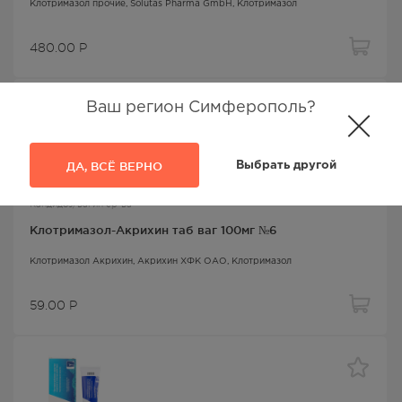
Клотримазол прочие
, Solutas Pharma GmbH,
Клотримазол
480.00
Р
Ваш регион Симферополь?
ДА, ВСЁ ВЕРНО
Выбрать другой
Кандидоз/вагин ср-ва
Клотримазол-Акрихин таб ваг 100мг №6
Клотримазол Акрихин
, Акрихин ХФК ОАО,
Клотримазол
59.00
Р