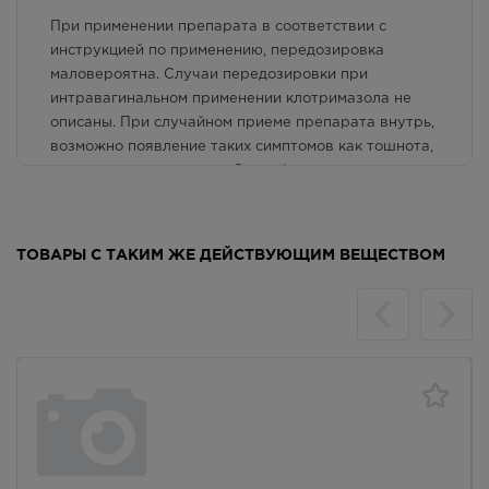
Лекарственная форма
При применении препарата в соответствии с
Способ применения и дозы
инструкцией по применению, передозировка
маловероятна. Случаи передозировки при
Фармакологические свойства
интравагинальном применении клотримазола не
описаны. При случайном приеме препарата внутрь,
Взаимодействие с другими лекарственными
возможно появление таких симптомов как тошнота,
препаратами и другие виды взаимодействия
рвота, головокружение. Специфи­ческого антидота
не существует. Необходимо провести
симптоматическую терапию.
ТОВАРЫ С ТАКИМ ЖЕ ДЕЙСТВУЮЩИМ ВЕЩЕСТВОМ
Применение детьми
Противопоказано детям до 12 лет.
Условия отпуска
Отпускают без рецепта.
Срок годности