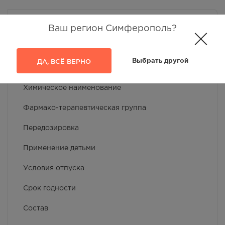
Ваш регион Симферополь?
ОПИСАНИЕ
Код АТХ
ДА, ВСЁ ВЕРНО
Выбрать другой
МНН / Группировочное наименование /
Химическое наименование
Фармако-терапевтическая группа
Передозировка
Применение детьми
Условия отпуска
Срок годности
Состав