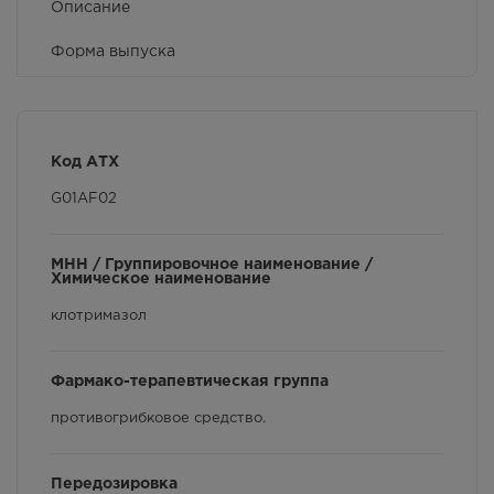
Описание
Форма выпуска
Показания к применению
Побочное действие
Код АТХ
Применение при беременности и кормлении
G01AF02
грудью
Противопоказания
МНН / Группировочное наименование /
Химическое наименование
Влияние на управление транспортными
клотримазол
средствами и механизмами
Производитель и принимающий претензии
Фармако-терапевтическая группа
Особые указания
противо­грибковое средство.
Условия хранения
Передозировка