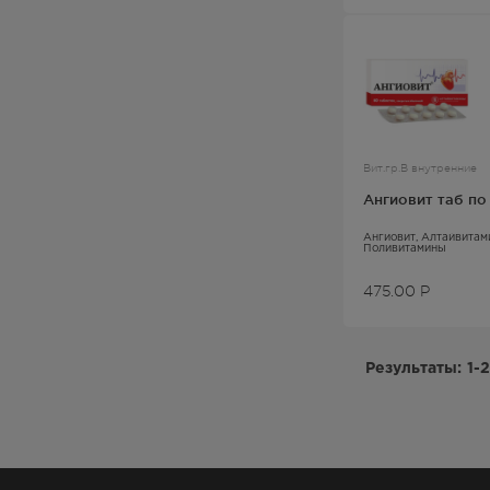
Вит.гр.В внутренние
Ангиовит таб п
Ангиовит
, Алтайвита
Поливитамины
475.00
Р
Результаты:
1-