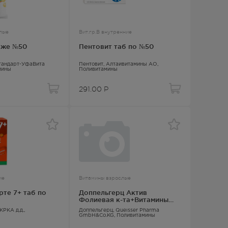
лые
Вит.гр.В внутренние
аже №50
Пентовит таб по №50
тандарт-УфаВита
Пентовит
, Алтайвитамины АО,
мины
Поливитамины
291.00
Р
ие
Витамины взрослые
те 7+ таб по
Доппельгерц Актив
Фолиевая к-та+Витамины
таб №30
 КРКА д.д.,
Доппельгерц
, Queisser Pharma
GmbH&Co.KG,
Поливитамины