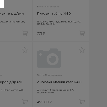
Витамины детские
вит р-р д/в/м
Пиковит таб по №60
, G.L. Pharma GmbH,
Пиковит
, КРКА д.д., Ново место, АО,
Поливитамины
771
Р
ие
Вит.гр.В внутренние
сироп д/детей
Ангиовит Магний капс №60
.д., Ново место, АО,
Ангиовит
, Алтайвитамины АО,
Поливитамины
495.00
Р