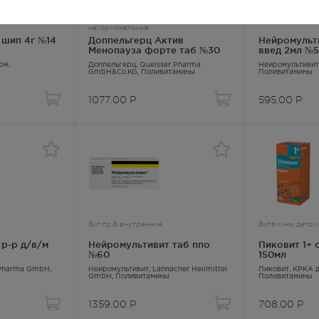
Противоклимактерические
Вит.гр.В амп
негормональные
 шип 4г №14
Доппельгерц Актив
Нейромульти
Менопауза форте таб №30
введ 2мл №5
рм,
Доппельгерц
, Queisser Pharma
Нейромультивит
GmbH&Co.KG,
Поливитамины
Поливитамины
1077.00
Р
595.00
Р
Вит.гр.В внутренние
Витамины детск
р-р д/в/м
Нейромультивит таб ппо
Пиковит 1+ 
№60
150мл
. Pharma GmbH,
Нейромультивит
, Lannacher Heilmittel
Пиковит
, КРКА д
GmbH,
Поливитамины
Поливитамины
1359.00
Р
708.00
Р