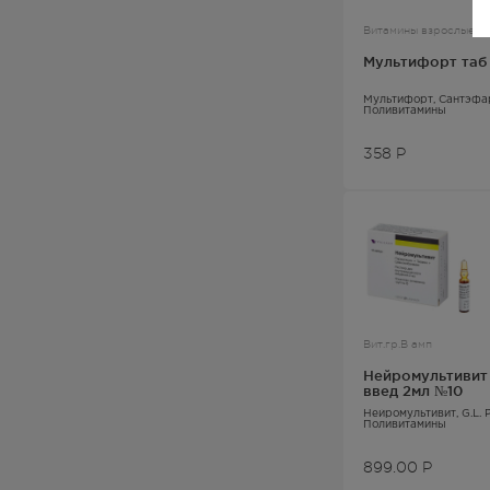
Витамины взрослые
Пиковит Форте
1
Мультифорт таб
Синергин
1
Мультифорт
, Сантэфа
Поливитамины
Ундевит
1
358
Р
Фолибер
1
Вит.гр.В амп
Нейромультивит 
введ 2мл №10
Нейромультивит
, G.L
Поливитамины
899.00
Р