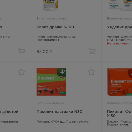
е
Витамины взрослые
Витамины взрос
8
Ревит драже №100
Ундевит др
 С.п.А.,
Ревит
, Алтайвитамины АО,
Ундевит
, Фармс
Поливитамины
ОАО,
Поливита
Нет в наличии
83.00
Р
Витамины детские
Витамины детск
п д/детей
Пиковит пастилки N30
Пиковит Фор
№30
ливитамины
Пиковит
, КРКА д.д.,
Поливитамины
Пиковит Форте
,
Поливитамины