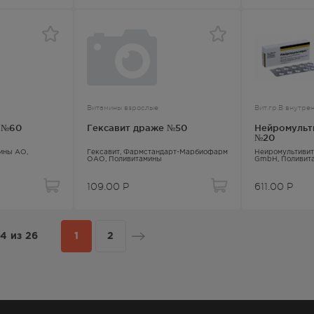
Витамины взрослые
Вит.гр.В внутре
о №60
Гексавит драже №50
Нейромульт
№20
мины АО,
Гексавит
, Фармстандарт-Марбиофарм
Нейромультивит
ОАО,
Поливитамины
GmbH,
Поливит
109.00
Р
611.00
Р
24
из
26
1
2