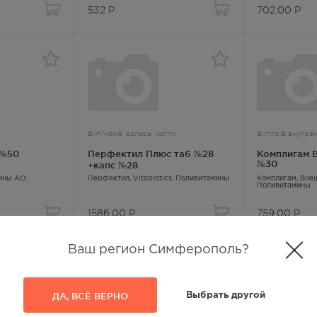
532
Р
702.00
Р
Вит/кожа, волосы, ногти
Вит.гр.В внутре
 №50
Перфектил Плюс таб №28
Комплигам В
№30
+капс №28
ины АО,
Перфектил
, Vitabiotics,
Поливитамины
Комплигам
, Вн
Поливитамины
1586.00
Р
759.00
Р
Ваш регион Симферополь?
ДА, ВСЁ ВЕРНО
Выбрать другой