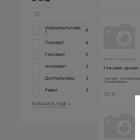
Нейромультиви
4
т
Пиковит
4
Гексавит
3
Витамины взрослые
Ангиовит
2
Гексавит драже
Доппельгерц
2
Гексавит
, Алтайвитам
Поливитамины
Ревит
2
107
Р
Комплигам
1
ПОКАЗАТЬ ЕЩЕ
Мультифорт
1
Пентовит
1
Перфектил
1