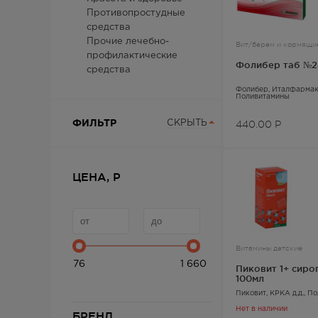
Противопростудные
средства
Прочие лечебно-
Вит/берем и кормящи
профилактические
Фолибер таб №2
средства
Фолибер
, Италфармако
Поливитамины
440.00
Р
ФИЛЬТР
СКРЫТЬ
ЦЕНА, Р
Витамины детские
76
1 660
Пиковит 1+ сиро
100мл
Пиковит
, КРКА д.д.,
По
Нет в наличии
БРЕНД