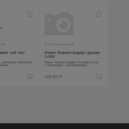
нние
Витамины взрослые
ивит таб ппо
Ревит Фармстандарт драже
№100
, Lannacher Heilmittel
Ревит
, Фармстандарт-Октябрь ОАО
амины
С-Петербург,
Поливитамины
109.00
Р