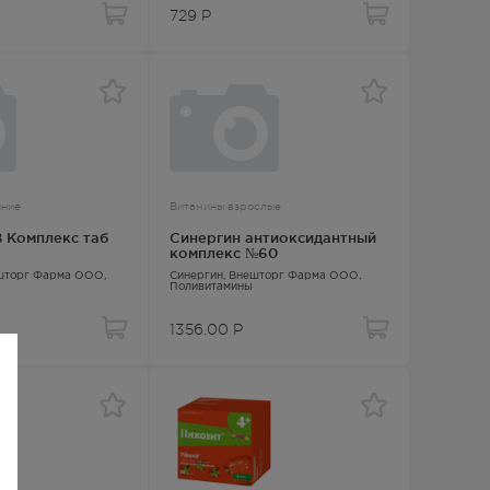
729
Р
нние
Витамины взрослые
 Комплекс таб
Синергин антиоксидантный
комплекс №60
ешторг Фарма ООО,
Синергин
, Внешторг Фарма ООО,
Поливитамины
1356.00
Р