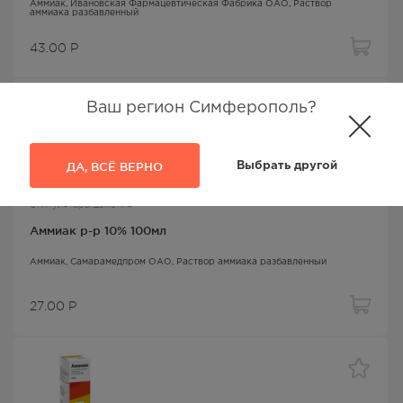
Аммиак
, Ивановская Фармацевтическая Фабрика ОАО,
Раствор
аммиака разбавленный
43.00
Р
Ваш регион Симферополь?
ДА, ВСЁ ВЕРНО
Выбрать другой
Стимуляторы дыхания
Аммиак р-р 10% 100мл
Аммиак
, Самарамедпром ОАО,
Раствор аммиака разбавленный
27.00
Р