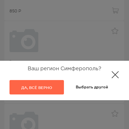
850
Р
Витамины детские
Ваш регион Симферополь?
Алфавит Тинейджер таб жев №60
Алфавит
, Внешторг Фарма ООО
ДА, ВСЁ ВЕРНО
Выбрать другой
779.00
Р