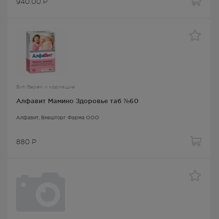
940.00
Р
Вит/берем и кормящие
Алфавит Мамино Здоровье таб №60
Алфавит
, Внешторг Фарма ООО
880
Р