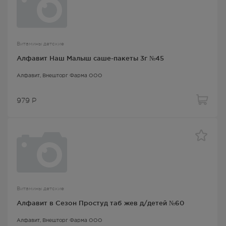
Витамины детские
Алфавит Наш Малыш саше-пакеты 3г №45
Алфавит
, Внешторг Фарма ООО
979
Р
Витамины детские
Алфавит в Сезон Простуд таб жев д/детей №60
Алфавит
, Внешторг Фарма ООО