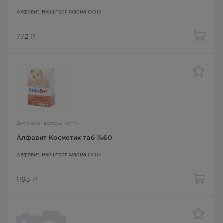
Алфавит
, Внешторг Фарма ООО
772
Р
Вит/кожа, волосы, ногти
Алфавит Косметик таб №60
Алфавит
, Внешторг Фарма ООО
1193
Р