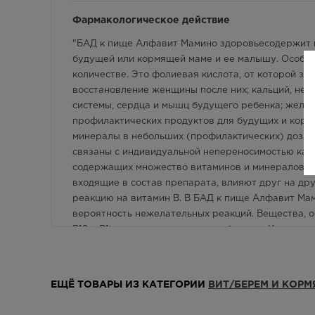
Фармакологическое действие
"БАД к пище Алфавит Мамино здоровьесодержит 
будущей или кормящей маме и ее малышу. Особе
количестве. Это фолиевая кислота, от которой за
восстановление женщины после них; кальций, необ
системы, сердца и мышц будущего ребенка; желез
профилактических продуктов для будущих и корм
минералы в небольших (профилактических) дозах
связаны с индивидуальной непереносимостью како
содержащих множество витаминов и минералов, в
входящие в состав препарата, влияют друг на др
реакцию на витамин В. В БАД к пище Алфавит Мам
вероятность нежелательных реакций. Вещества, 
В12 и В1), находятся в разных таблетках. Кроме т
комплексе использованы неаллергенные формы ви
форме никотинамида. В качестве источника витам
Каждая из трех таблеток БАД к пище Алфавит Ма
ЕЩЁ ТОВАРЫ ИЗ КАТЕГОРИИ
ВИТ/БЕРЕМ И КОР
минеральный продукт. Три таблетки, принятые в т
организма женщины в период беременности и кор