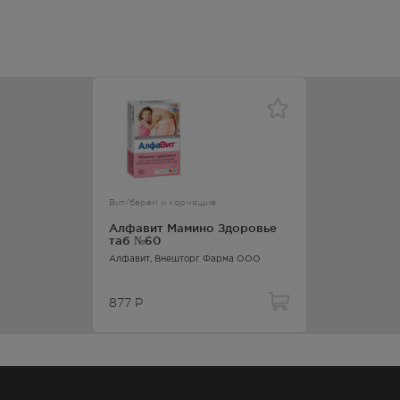
Вит/берем и кормящие
Алфавит Мамино Здоровье
таб №60
Алфавит
, Внешторг Фарма ООО
877
Р