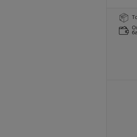
Т
О
б