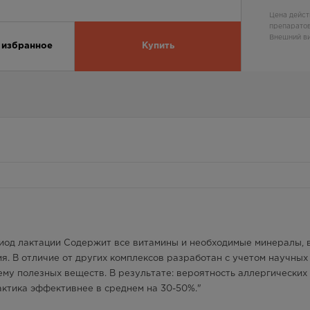
Цена дейст
препаратов
Внешний ви
 избранное
Купить
иод лактации Содержит все витамины и необходимые минералы, 
ия. В отличие от других комплексов разработан с учетом научных
му полезных веществ. В результате: вероятность аллергических
ктика эффективнее в среднем на 30-50%."