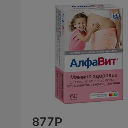
877
Р