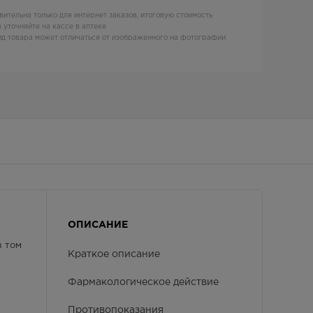
вительна только для интернет заказов, итоговую стоимость
 уточняйте на кассе в аптеке
д товара может отличаться от изображенного на фотографии
ОПИСАНИЕ
в том
Краткое описание
Фармакологическое действие
Противопоказания