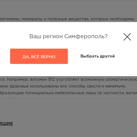
витамины, минералы и полезные вещества, которые необходимы
нно важные вещества включены в состав комплекса в повышенно
висит нормальное развитие плода, своевременность родов и быст
Ваш регион Симферополь?
ходимый для образования не только костей и зубов, но и нервно
о, которое способствует профилактике анемии. При создании
ящих мам особое внимание уделяется гипоаллергенности. Витами
ДА, ВСЁ ВЕРНО
Выбрать другой
 совершенно безвредны. Редкие случаи нежелательных реакций
го-либо из компонентов препарата. Однако при приеме комплекс
ероятность непереносимости увеличивается, поскольку вещества
уга. Например, витамин В12 усугубляет возможную аллергическу
ино здоровье использованы все способы свести к минимуму
образующие потенциально небезопасные пары (в частности, вита
ого, чтобы максимально снизить вероятность нежелательных реакц
таминов и минералов. Например, витамин РР включен в состав в
ина А в состав включен его природный предшественник - бетакар
мино здоровье-это самостоятельный сбалансированный витаминн
МЯЩИЕ
ечение дня, - это разносторонняя и полноценная поддержка
мления грудью. Таблетку «Железо+» содержит железо для