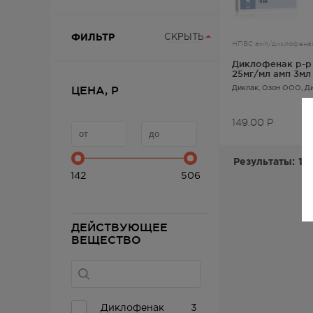
ФИЛЬТР
СКРЫТЬ
НПВС амп/диклофена
Диклофенак р-р 
25мг/мл амп 3мл
ЦЕНА, Р
Диклак
, Озон ООО,
Д
149.00
Р
Результаты:
1-3
142
506
ДЕЙСТВУЮЩЕЕ
ВЕЩЕСТВО
Диклофенак
3