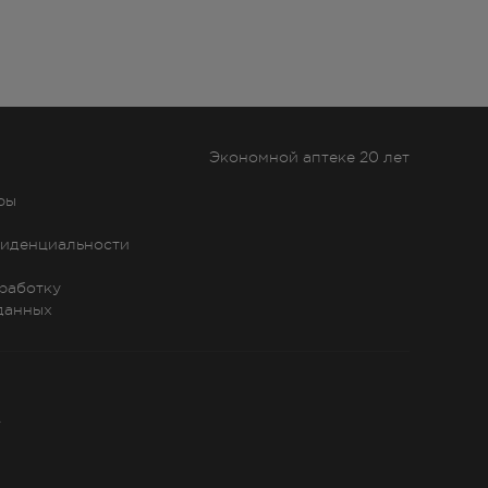
Экономной аптеке 20 лет
ры
иденциальности
бработку
данных
»