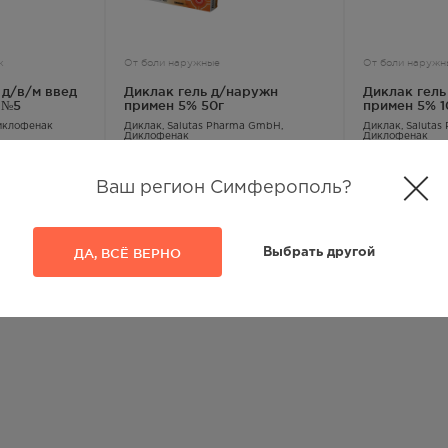
к
От боли наружные
От боли наружн
д/в/м введ
Диклак гель д/наружн
Диклак гель
 №5
примен 5% 50г
примен 5% 1
иклофенак
Диклак
, Salutas Pharma GmbH,
Диклак
, Saluta
Диклофенак
Диклофенак
324.00
Р
478.00
Р
Ваш регион Симферополь?
из
3
ДА, ВСЁ ВЕРНО
Выбрать другой