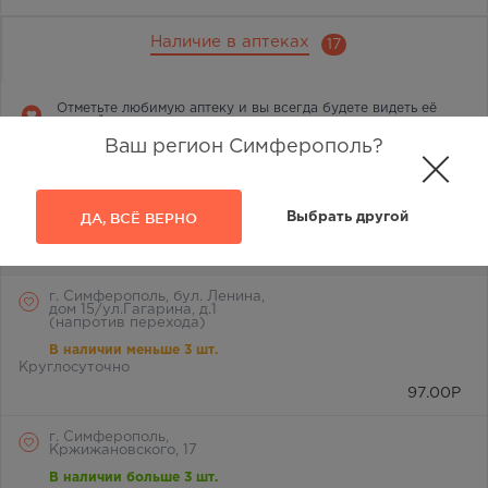
Наличие в аптеках
17
Отметьте любимую аптеку и вы всегда будете видеть её
первой в списке
Ваш регион Симферополь?
г. Симферополь, ул.
Лермонтова, 2а
В наличии меньше 3 шт.
ДА, ВСЁ ВЕРНО
Выбрать другой
8:00 — 21:00
97.00
Р
г. Симферополь, бул. Ленина,
дом 15/ул.Гагарина, д.1
(напротив перехода)
В наличии меньше 3 шт.
Круглосуточно
97.00
Р
г. Симферополь,
Кржижановского, 17
В наличии больше 3 шт.