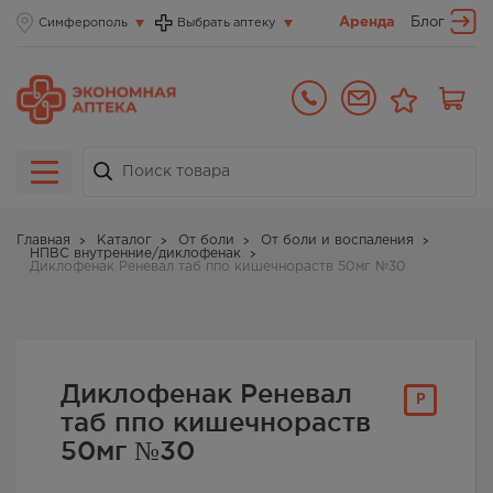
Аренда
Блог
Симферополь
Выбрать аптеку
Главная
Каталог
От боли
От боли и воспаления
НПВС внутренние/диклофенак
Диклофенак Реневал таб ппо кишечнораств 50мг №30
Диклофенак Реневал
Р
таб ппо кишечнораств
50мг №30