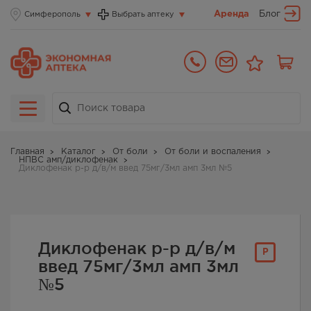
Аренда
Блог
Симферополь
Выбрать аптеку
Главная
Каталог
От боли
От боли и воспаления
НПВС амп/диклофенак
Диклофенак р-р д/в/м введ 75мг/3мл амп 3мл №5
Диклофенак р-р д/в/м
Р
введ 75мг/3мл амп 3мл
№5