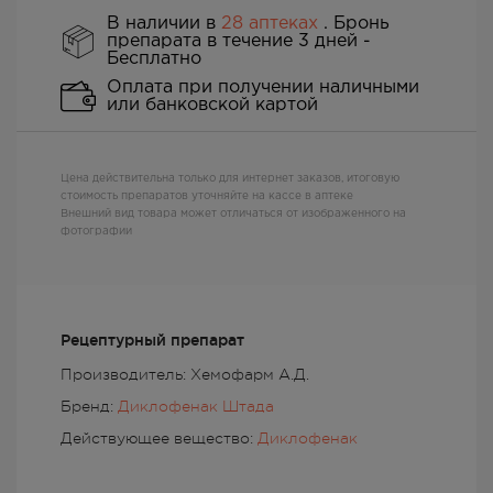
В наличии в
28 аптеках
. Бронь
препарата в течение 3 дней -
Бесплатно
Оплата при получении наличными
или банковской картой
Цена действительна только для интернет заказов, итоговую
стоимость препаратов уточняйте на кассе в аптеке
Внешний вид товара может отличаться от изображенного на
фотографии
Рецептурный препарат
Производитель: Хемофарм А.Д.
Бренд:
Диклофенак Штада
Действующее вещество:
Диклофенак