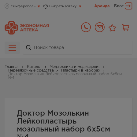
Аренда
Блог
Симферополь
Выбрать аптеку
Главная
Каталог
Мед.техника и мед.изделия
Перевязочные средства
Пластыри в наборах
Доктор Мозолькин Лейкопластырь мозольный набор 6х5см
№4
Доктор Мозолькин
Лейкопластырь
мозольный набор 6х5см
№4