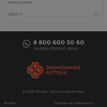
Фармлайн Лимитед
В наличии меньше 3 шт.
Круглосуточно
189.00
Р
189.00
Р
г. Симферополь, пр-кт Победы,
дом 210 в
В наличии больше 3 шт.
Круглосуточно
8 800 600 50 60
189.00
Р
Заказать обратный звонок
г. Симферополь, ул. 60 лет
Октября, дом 22
В наличии больше 3 шт.
Круглосуточно
189.00
Р
г. Симферополь, ул.
Астраханская, 41
В наличии меньше 3 шт.
© 2026 Аптеки «Экономная Аптека»
8:00 — 21:00
189.00
Р
Аптеки
Программа лояльности