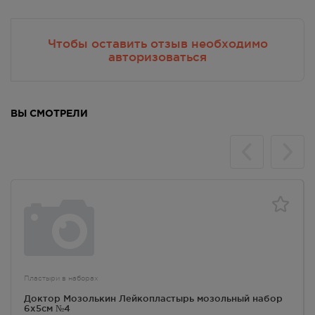
В наличии меньше 3 шт.
8:00 — 21:00
189.00
Р
Чтобы оставить отзыв необходимо
авторизоваться
г. Симферополь, пр-кт Кирова /
ул Гоголя, д 22/2
В наличии меньше 3 шт.
Круглосуточно
189.00
Р
ВЫ СМОТРЕЛИ
г. Симферополь, пр-кт Кирова
д.18/ул. Самокиша, д.3
В наличии меньше 3 шт.
8:00 — 21:00
189.00
Р
г. Симферополь, пр-кт Кирова, д
34
В наличии больше 3 шт.
8:00 — 21:00
189.00
Р
Пластыри в наборах
Доктор Мозолькин Лейкопластырь мозольный набор
г. Симферополь, пр-кт Кирова,
6х5см №4
дом 82