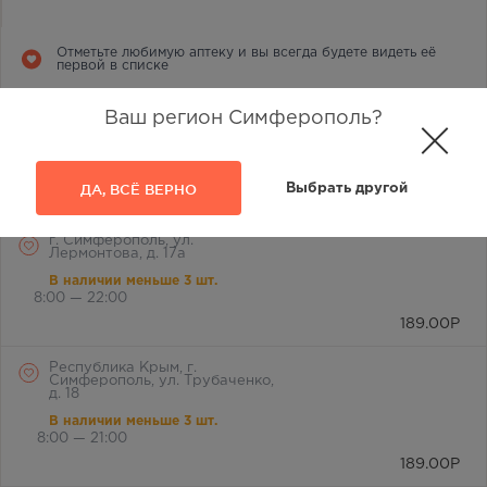
Отметьте любимую аптеку и вы всегда будете видеть её
первой в списке
г. Симферополь, ул.
Ваш регион Симферополь?
Лермонтова, 2а
В наличии меньше 3 шт.
8:00 — 21:00
ДА, ВСЁ ВЕРНО
Выбрать другой
189.00
Р
г. Симферополь, ул.
Лермонтова, д. 17а
В наличии меньше 3 шт.
8:00 — 22:00
189.00
Р
Республика Крым, г.
Симферополь, ул. Трубаченко,
д. 18
В наличии меньше 3 шт.
8:00 — 21:00
189.00
Р