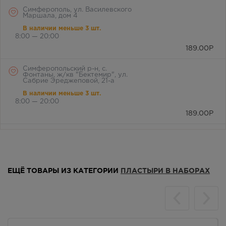
Симферополь, ул. Василевского
Маршала, дом 4
В наличии меньше 3 шт.
8:00 — 20:00
189.00
Р
Симферопольский р-н, с.
Фонтаны, ж/кв "Бектемир", ул.
Сабрие Эреджеповой, 21-а
В наличии меньше 3 шт.
8:00 — 20:00
189.00
Р
Симферопольский район, с.
Мирное, ул. Белова, д. 24а
Осталась 1 шт.
8:00 — 21:00
ЕЩЁ ТОВАРЫ ИЗ КАТЕГОРИИ
ПЛАСТЫРИ В НАБОРАХ
189.00
Р
г. Симферополь, бул. Ленина,
дом 15/ул.Гагарина, д.1
(напротив перехода)
В наличии меньше 3 шт.
Круглосуточно