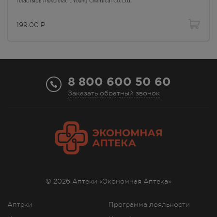
Пластырь Люкспласт
, Young Chemical Co. Ltd
Осталась 1 шт.
8:00 — 21:00
199.00
Р
199.00
Р
г. Симферополь, ул. Гагарина,
дом 40
В наличии меньше 3 шт.
8:00 — 21:00
8 800 600 50 60
199.00
Р
Заказать обратный звонок
г. Симферополь, ул. Героев
Сталинграда, д.6 Г
В наличии меньше 3 шт.
Круглосуточно
199.00
Р
г. Симферополь, ул. Дмитрия
Ульянова 12
В наличии меньше 3 шт.
© 2026 Аптеки «Экономная Аптека»
Круглосуточно
199.00
Р
Аптеки
Программа лояльности
г. Симферополь, ул.