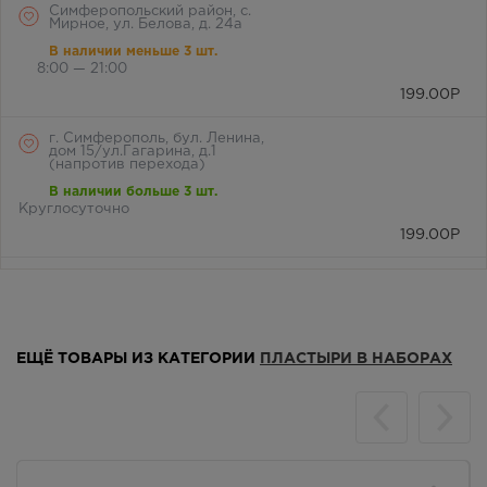
Симферопольский район, с.
Мирное, ул. Белова, д. 24а
В наличии меньше 3 шт.
8:00 — 21:00
199.00
Р
г. Симферополь, бул. Ленина,
дом 15/ул.Гагарина, д.1
(напротив перехода)
В наличии больше 3 шт.
Круглосуточно
199.00
Р
г. Симферополь,
Кржижановского, 17
В наличии меньше 3 шт.
8:00 — 21:00
ЕЩЁ ТОВАРЫ ИЗ КАТЕГОРИИ
ПЛАСТЫРИ В НАБОРАХ
199.00
Р
г. Симферополь, б-р Ленина,
д.15/ул. Гагарина, д.1 (рядом с
ПУДом)
Осталась 1 шт.
8:00 — 21:00