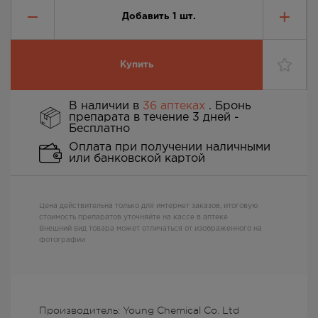
Добавить
1
шт.
Купить
В наличии в
36 аптеках
. Бронь
препарата в течение 3 дней -
Бесплатно
Оплата при получении наличными
или банковской картой
Цена действительна только для интернет заказов, итоговую
стоимость препаратов уточняйте на кассе в аптеке
Внешний вид товара может отличаться от изображенного на
фотографии
Производитель: Young Chemical Co. Ltd