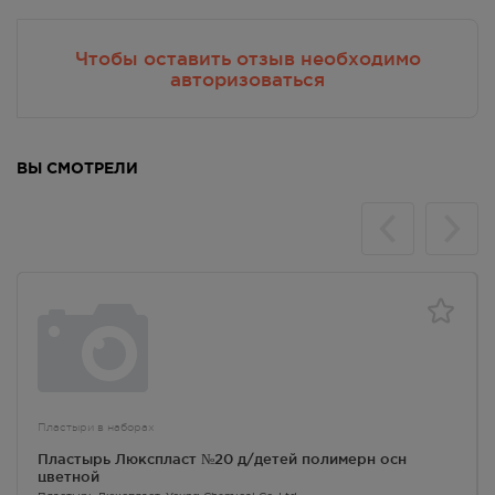
Круглосуточно
199.00
Р
Чтобы оставить отзыв необходимо
авторизоваться
г. Симферополь, пр-кт Победы,
дом 210 в
Осталась 1 шт.
Круглосуточно
199.00
Р
ВЫ СМОТРЕЛИ
г. Симферополь, ул. 60 лет
Октября, дом 22
Осталась 1 шт.
Круглосуточно
199.00
Р
г. Симферополь, ул.
Астраханская, 41
В наличии больше 3 шт.
8:00 — 21:00
199.00
Р
Пластыри в наборах
Пластырь Люкспласт №20 д/детей полимерн осн
г. Симферополь, ул. Бела Куна,
цветной
д. 9д