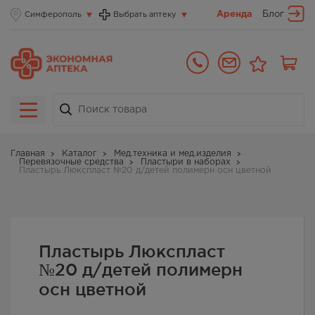
Аренда
Блог
Симферополь
Выбрать аптеку
Главная
Каталог
Мед.техника и мед.изделия
Перевязочные средства
Пластыри в наборах
Пластырь Люкспласт №20 д/детей полимерн осн цветной
Пластырь Люкспласт
№20 д/детей полимерн
осн цветной