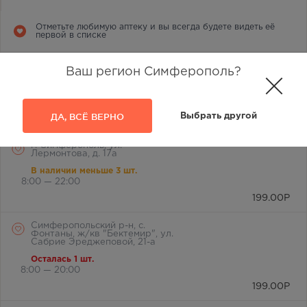
Отметьте любимую аптеку и вы всегда будете видеть её
первой в списке
г. Симферополь, ул.
Ваш регион Симферополь?
Лермонтова, 2а
В наличии меньше 3 шт.
8:00 — 21:00
ДА, ВСЁ ВЕРНО
Выбрать другой
199.00
Р
г. Симферополь, ул.
Лермонтова, д. 17а
В наличии меньше 3 шт.
8:00 — 22:00
199.00
Р
Симферопольский р-н, с.
Фонтаны, ж/кв "Бектемир", ул.
Сабрие Эреджеповой, 21-а
Осталась 1 шт.
8:00 — 20:00
199.00
Р