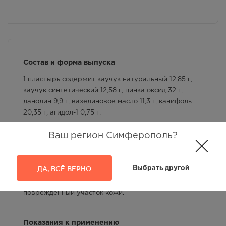
Состав и форма выпуска
1 пластырь содержит каучук натуральный 12,85 г,
каучук синтетический 12,58 г, цинка оксид 32 г,
ланолин 9,9 г, вазелиновое масло 11,3 г, канифоль
20,35 г, агидол-1 0,75 г.
Ваш регион Симферополь?
Инструкция
С поверхности Бактерицидного пластыря снимают
ДА, ВСЁ ВЕРНО
Выбрать другой
защитную пленку, не прикасаясь пальцами к
бинтовой прокладке, и прикладывают на
поврежденный участок кожи.
Показания к применению