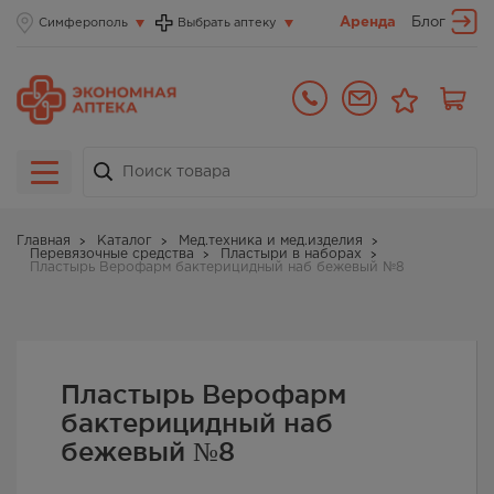
Аренда
Блог
Симферополь
Выбрать аптеку
Главная
Каталог
Мед.техника и мед.изделия
Перевязочные средства
Пластыри в наборах
Пластырь Верофарм бактерицидный наб бежевый №8
Пластырь Верофарм
бактерицидный наб
бежевый №8