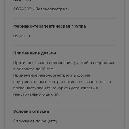
Осталась 1 шт.
Условия хранения
8.00 - 21.00
G03AC03 - Левоноргестрел
673.00
Р
Способ применения и дозы
Фармако-терапевтическая группа
г. Симферополь, ул. Гагарина,
Фармакологические свойства
дом 40
гестаген
В наличии больше 3 шт.
Взаимодействие с другими лекарственными
8:00 — 21:00
препаратами и другие виды взаимодействия
673.00
Р
Применение детьми
г. Симферополь, ул. Героев
Противопоказано применение у детей и подростков
Сталинграда, д.6 Г
в возрасте до 16 лет.
В наличии меньше 3 шт.
Применение левоноргестрела в форме
Круглосуточно
внутриматочного контрацептива показано только
673.00
Р
после наступления менархе (установления
менструального цикла).
г. Симферополь, ул. Дмитрия
Ульянова 12
В наличии больше 3 шт.
Круглосуточно
Условия отпуска
673.00
Р
Отпускают по рецепту.
г. Симферополь, ул.