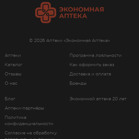
образованием сульфатного и глюкуронидного
673.00
Р
конъюгатов, которые выводятся с мочой и в
меньшей степени - через кишечник.
Противопоказания
© 2026 Аптеки «Экономная Аптека»
Повышенная чувствительность к левоноргестрелу;
беременность (в т.ч. предполагаемая);
Аптеки
Программа лояльности
установленные или подозреваемые
Каталог
Как оформить заказ
злокачественные новообразования половых
Отзывы
Доставка и оплата
органов и молочной железы; маточные
кровотечения неясной этиологии; наличие в
О нас
Бренды
анамнезе воспалительных заболеваний органов
малого таза или внематочной беременности;
Блог
Экономной аптеке 20 лет
печеночная недостаточность тяжелой степени,
Аптеки-партнёры
острые заболевания печени, опухоли печени;
тромбоэмболические нарушения, тромбофлебит,
Политика
цереброваскулярные заболевания, заболевания
конфиденциальности
коронарных артерий; возраст до 16 лет (для
Согласие на обработку
лекарственных форм для экстренной