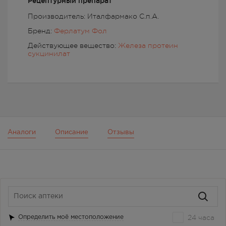
Рецептурный препарат
Производитель: Италфармако С.п.А.
Бренд:
Ферлатум Фол
Действующее вещество:
Железа протеин
сукцинилат
Аналоги
Описание
Отзывы
24 часа
Определить моё местоположение