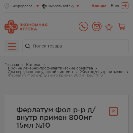
Аренда
Блог
Симферополь
Выбрать аптеку
Главная
Каталог
Прочие лечебно-профилактические средства
Для сердечно-сосудистой системы
Железо/внутр питьевое
Ферлатум Фол р-р д/внутр примен 800мг 15мл №10
Ферлатум Фол р-р д/
Р
внутр примен 800мг
15мл №10