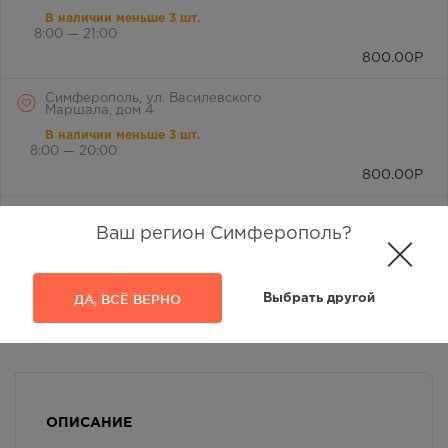
В наличии меньше 3 шт.
8:00 — 21:00
800.00
Р
Симферополь, ул. Василевского
Маршала, дом 4
В наличии меньше 3 шт.
8:00 — 20:00
800.00
Р
Симферопольский р-н, с.
Фонтаны, ж/кв "Бектемир", ул.
Ваш регион Симферополь?
Сабрие Эреджеповой, 21-а
В наличии меньше 3 шт.
8:00 — 20:00
ДА, ВСЁ ВЕРНО
Выбрать другой
800.00
Р
г. Симферополь, бул. Ленина,
дом 15/ул.Гагарина, д.1
(напротив перехода)
В наличии больше 3 шт.
Круглосуточно
ОПИСАНИЕ
800.00
Р