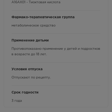
A16AX01 - Тиоктовая кислота
Способ применения и дозы
Фармако-терапевтическая группа
Фармакологические свойства
метаболическое средство
Взаимодействие с другими лекарственными
препаратами и другие виды взаимодействия
Применение детьми
Противопоказано применение у детей и подростков
в возрасте до 18 лет.
Условия отпуска
Отпускают по рецепту.
Срок годности
3 года