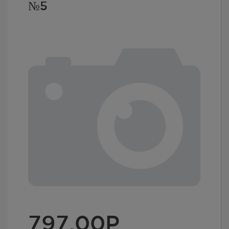
№5
797.00
Р