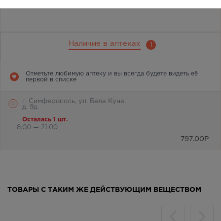
Наличие в аптеках
1
Отметьте любимую аптеку и вы всегда будете видеть её
первой в списке
г. Симферополь, ул. Бела Куна,
д. 9д
Осталась 1 шт.
8:00 — 21:00
797.00
Р
ТОВАРЫ С ТАКИМ ЖЕ ДЕЙСТВУЮЩИМ ВЕЩЕСТВОМ